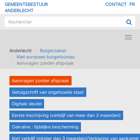
Overslaan
GEMEENTEBESTUUR
CONTACT
FR
MENU
en
ANDERLECHT
naar
PIED
de
DE
inhoud
PAGE
gaan
Toggl
navig
Anderlecht
Burgerzaken
Niet europees burgerbureau
Aanvragen zonder afspraak
Aanvragen zonder afspraak
Getuigschrift van ongehuwde staat
Digitale sleutel
Eerste inschrijving (verblijf van meer dan 3 maanden)
Oekraïne : tijdelijke bescherming
Kort verblijf (minder dan 3 maanden)/Verklaring van aankomst