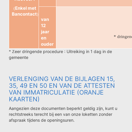
Enkel met
(
Bancontact
)
van
12
jaar
*
dringen
en
ouder
eer dringende procedure : Uitreiking in 1 dag in de
* Z
gemeente
VERLENGING VAN DE BIJLAGEN 15,
35, 49 EN 50 EN VAN DE ATTESTEN
VAN IMMATRICULATIE (ORANJE
KAARTEN)
Aangezien deze documenten beperkt geldig zijn, kunt u
rechtstreeks terecht bij een van onze loketten zonder
afspraak tijdens de openingsuren.