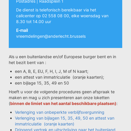
Postadres | Raadsplein 1
De dienst is telefonisch bereikbaar via het
callcenter op 02 558 08 00, elke woensdag van
8.30 tot 14.00 uur
E-mail
vreemdelingen@anderlecht.brussels
Als u een buitenlandse en/of Europese burger bent en in
het bezit bent van :
een A, B, E, EU, F, H, I, J, M of N kaart;
een attest van immatriculatie (oranje kaarten);
een bijlage 15, 35, 49 en 50
Hoeft u voor de volgende procedures geen afspraak te
maken en mag u zich presenteren aan onze loketten
(
binnen de limiet van het aantal beschikbare plaatsen)
:
Verlenging van onbeperkte verblijfsvergunning
Verlenging van bijlagen 15, 35, 49, 50 en attest van
immatriculatie (oranje kaarten)
Dringend vertrek en uitschrijving naar het buitenland