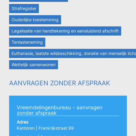
Strafregister
Ouderlijke toestemming
Legalisatie van handtekening en eensluidend afschrift
Tenlasteneming
Euthanasie, laatste wilsbeschikking, donatie van menselijk lic
Wettelijk samenwonen
AANVRAGEN ZONDER AFSPRAAK
Vreemdelingenbureau - aanvragen
zonder afspraak
Adres
Kantoren | Frankrijkstraat 99