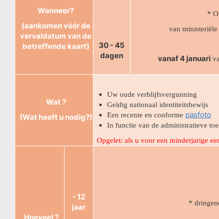
Wanneer?
* O
(aankomen vóór de
van ministeriël
vervaldatum van de
30 - 45
betreffende kaart)
dagen
vanaf 4 januari
va
Uw oude verblijfsvergunning
Wat ?
Geldig nationaal identiteitsbewijs
pasfoto
Een recente en conforme
(Wat heeft u nodig?)
In functie van de administratieve 
Opgelet: als u voor een minderjarige ee
- 12
*
dringen
jaar
Hoeveel ?