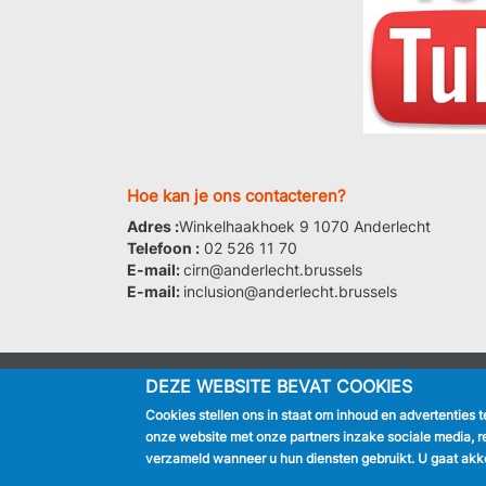
Hoe kan je ons contacteren?
Adres :
Winkelhaakhoek 9 1070 Anderlecht
Telefoon :
02 526 11 70
E-mail:
cirn@anderlecht.brussels
E-mail:
inclusion@anderlecht.brussels
DEZE WEBSITE BEVAT COOKIES
IK BEN
Cookies stellen ons in staat om inhoud en advertenties 
Inwoner
onze website met onze partners inzake sociale media, r
Toerist
verzameld wanneer u hun diensten gebruikt. U gaat akko
Bedrijf