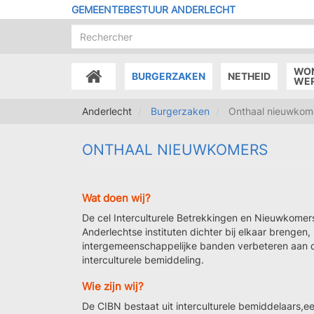
Overslaan
GEMEENTEBESTUUR ANDERLECHT
en
naar
de
inhoud
WO
BURGERZAKEN
NETHEID
gaan
ACCUEIL
WE
Anderlecht
Burgerzaken
Onthaal nieuwkom
ONTHAAL NIEUWKOMERS
Wat doen wij?
De cel Interculturele Betrekkingen en Nieuwkomer
Anderlechtse instituten dichter bij elkaar brenge
intergemeenschappelijke banden verbeteren aan de
interculturele bemiddeling.
Wie zijn wij?
De CIBN bestaat uit interculturele bemiddelaars,e