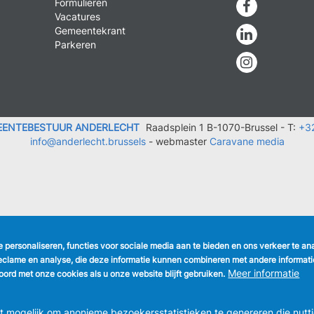
Formulieren
Faceboo
Vacatures
Gemeentekrant
Linkedin
Parkeren
Instagra
EENTEBESTUUR ANDERLECHT
Raadsplein 1 B-1070-Brussel -
T:
+3
info@anderlecht.brussels
- webmaster
Caravane media
te personaliseren, functies voor sociale media aan te bieden en ons verkeer te a
eclame en analyse, die deze informatie kunnen combineren met andere informatie 
Meer informatie
ord met onze cookies als u onze website blijft gebruiken.
mogelijk om anonieme bezoekersstatistieken te genereren die nutti