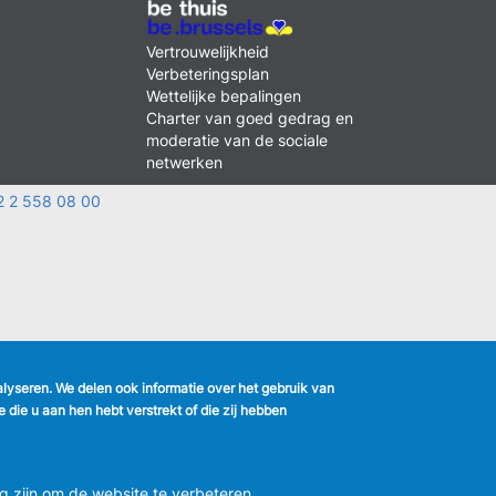
k
MENU
Vertrouwelijkheid
FOOTER
Verbeteringsplan
LEGAL
m
Wettelijke bepalingen
Charter van goed gedrag en
moderatie van de sociale
netwerken
2 2 558 08 00
nalyseren. We delen ook informatie over het gebruik van
die u aan hen hebt verstrekt of die zij hebben
g zijn om de website te verbeteren.