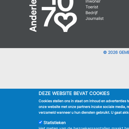
Inwoner
Toerist
Bedrijf
Journalist
© 2026 GEM
DEZE WEBSITE BEVAT COOKIES
Cookies stellen ons in staat om inhoud en advertenties 
onze website met onze partners inzake sociale media, r
verzameld wanneer u hun diensten gebruikt. U gaat akko
Statistieken
Het meten van de bezoekersaantallen maakt het 