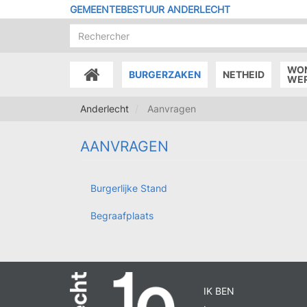
Overslaan
GEMEENTEBESTUUR ANDERLECHT
en
naar
de
inhoud
WO
BURGERZAKEN
NETHEID
gaan
ACCUEIL
WE
Anderlecht
Aanvragen
AANVRAGEN
Burgerlijke Stand
RDV
POP
Begraafplaats
IK BEN