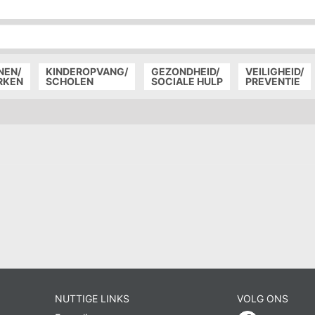
P
D
P
NEN/
KINDEROPVANG/
GEZONDHEID/
VEILIGHEID/
RKEN
SCHOLEN
SOCIALE HULP
PREVENTIE
NUTTIGE LINKS
VOLG ONS