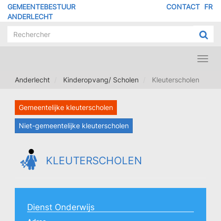
Overslaan
GEMEENTEBESTUUR
CONTACT
FR
MENU
en
ANDERLECHT
naar
PIED
de
DE
inhoud
PAGE
gaan
Toggl
navig
Anderlecht
Kinderopvang/ Scholen
Kleuterscholen
Gemeentelijke kleuterscholen
Niet-gemeentelijke kleuterscholen
KLEUTERSCHOLEN
Dienst Onderwijs