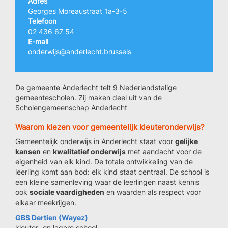
Adres
Georges Moreaustraat 1a-3-5
Telefoon
02 436 67 54
E-mail
onderwijs@anderlecht.brussels
De gemeente Anderlecht telt 9 Nederlandstalige
gemeentescholen. Zij maken deel uit van de
Scholengemeenschap Anderlecht
Waarom kiezen voor gemeentelijk kleuteronderwijs?
Gemeentelijk onderwijs in Anderlecht staat voor
gelijke
kansen
en
kwalitatief onderwijs
met aandacht voor de
eigenheid van elk kind. De totale ontwikkeling van de
leerling komt aan bod: elk kind staat centraal. De school is
een kleine samenleving waar de leerlingen naast kennis
ook
sociale vaardigheden
en waarden als respect voor
elkaar meekrijgen.
GBS Dertien (Wayez)
kleuter- en lagere school