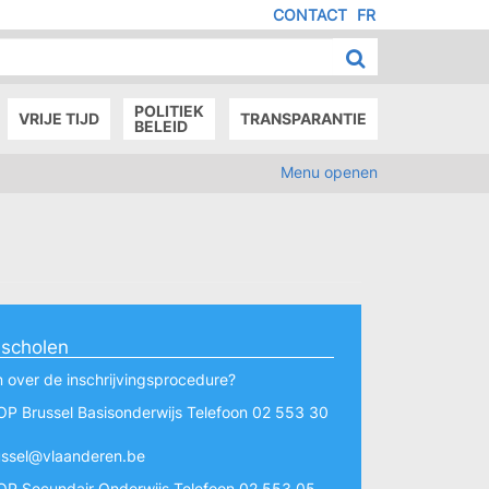
CONTACT
FR
MENU
IED
E
AGE
POLITIEK
VRIJE TIJD
TRANSPARANTIE
BELEID
Menu openen
 scholen
 over de inschrijvingsprocedure?
OP Brussel Basisonderwijs Telefoon 02 553 30
ussel@vlaanderen.be
OP Secundair Onderwijs Telefoon 02 553 05