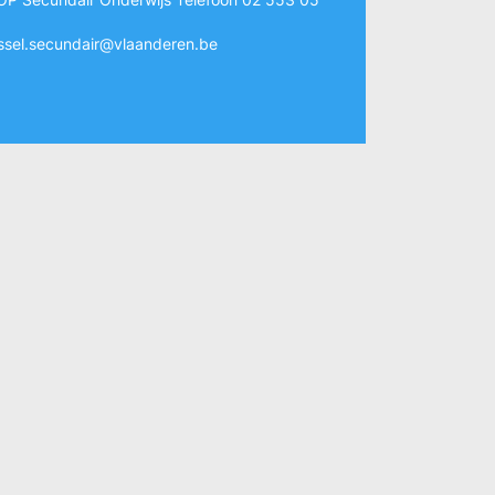
ssel.secundair@vlaanderen.be
9