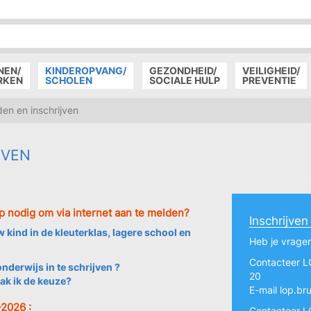
P
D
P
NEN/
KINDEROPVANG/
GEZONDHEID/
VEILIGHEID/
RKEN
SCHOLEN
SOCIALE HULP
PREVENTIE
n en inschrijven
JVEN
lp nodig om via internet aan te melden?
Inschrijven
w kind in de kleuterklas, lagere school en
Heb je vragen
Contacteer L
nderwijs in te schrijven ?
20
ak ik de keuze?
E-mail
lop.br
-2026 :
Contacteer L