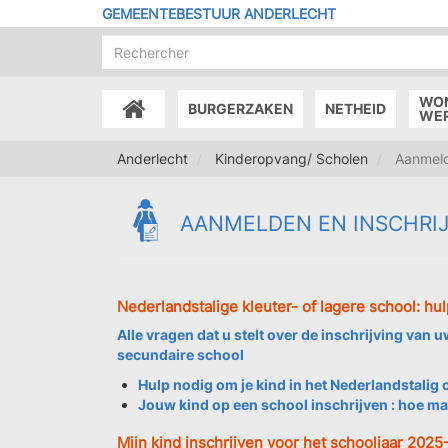
Overslaan
GEMEENTEBESTUUR ANDERLECHT
en
naar
de
inhoud
WO
BURGERZAKEN
NETHEID
gaan
ACCUEIL
WE
Anderlecht
Kinderopvang/ Scholen
Aanmelde
AANMELDEN EN INSCHRI
Nederlandstalige kleuter- of lagere school: hu
Alle vragen dat u stelt over de inschrijving van u
secundaire school
Hulp nodig om je kind in het Nederlandstalig o
Jouw kind op een school inschrijven : hoe ma
Mijn kind inschrijven voor het schooljaar 2025