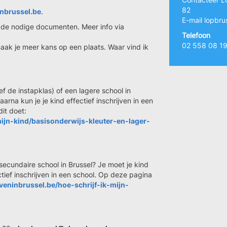
82
nbrussel.be
.
E-mail
lopbru
de nodige documenten. Meer info via
Telefoon
02 558 08 1
maak je meer kans op een plaats. Waar vind ik
sief de instapklas) of een lagere school in
arna kun je je kind effectief inschrijven in een
it doet:
-mijn-kind/basisonderwijs-kleuter-en-lager-
n secundaire school in Brussel? Je moet je kind
ctief inschrijven in een school. Op deze pagina
jveninbrussel.be/hoe-schrijf-ik-mijn-