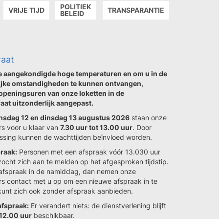
POLITIEK
VRIJE TIJD
TRANSPARANTIE
BELEID
raat
 aangekondigde hoge temperaturen en om u in de
ijke omstandigheden te kunnen ontvangen,
openingsuren van onze loketten in de
raat uitzonderlijk aangepast.
sdag 12 en dinsdag 13 augustus 2026
staan onze
s voor u klaar van
7.30 uur tot 13.00 uur
. Door
sing kunnen de wachttijden beïnvloed worden.
raak:
Personen met een afspraak vóór 13.030 uur
ocht zich aan te melden op het afgesproken tijdstip.
afspraak in de namiddag, dan nemen onze
 contact met u op om een nieuwe afspraak in te
kunt zich ook zonder afspraak aanbieden.
afspraak:
Er verandert niets: de dienstverlening blijft
k 12.00 uur
beschikbaar.