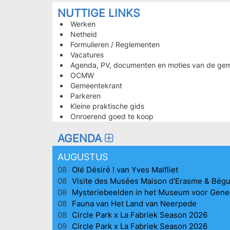
PAGES
NUTTIGE LINKS
LES
Werken
Netheid
PLUS
Formulieren / Reglementen
CONSULTÉES
Vacatures
HOMEPAGE
Agenda, PV, documenten en moties van de ge
OCMW
Gemeentekrant
Parkeren
Kleine praktische gids
Onroerend goed te koop
AGENDA
AUGUSTUS
08
Olé Désiré ! van Yves Malfliet
08
Visite des Musées Maison d'Erasme & Bég
08
Mysteriebeelden in het Museum voor Gen
08
Fauna van Het Land van Neerpede
08
Circle Park x La Fabriek Season 2026
09
Circle Park x La Fabriek Season 2026