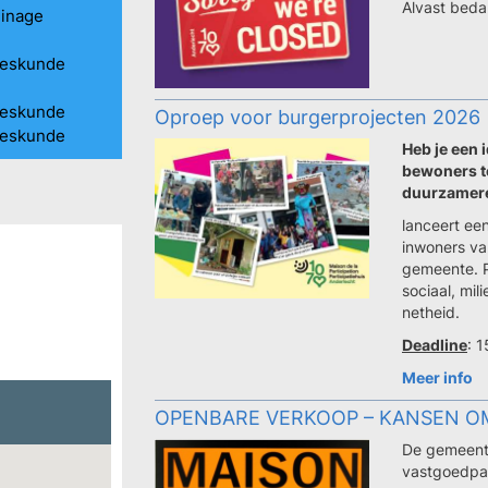
Alvast beda
uinage
eeskunde
eeskunde
Oproep voor burgerprojecten 2026
eeskunde
Heb je een 
bewoners t
duurzamere 
lanceert ee
inwoners van
gemeente. P
sociaal, mil
netheid.
Deadline
: 
Meer info
OPENBARE VERKOOP – KANSEN OM 
De gemeente
vastgoedpa