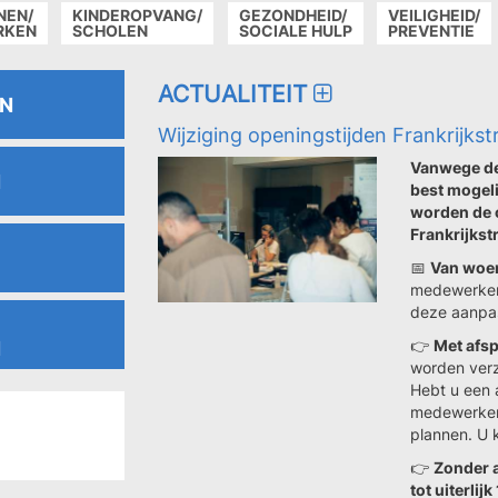
NEN/
KINDEROPVANG/
GEZONDHEID/
VEILIGHEID/
RKEN
SCHOLEN
SOCIALE HULP
PREVENTIE
ACTUALITEIT
EN
Wijziging openingstijden Frankrijkst
Vanwege de
N
best mogel
worden de 
Frankrijkst
📅
Van woen
medewerker
deze aanpas
👉
Met afsp
N
worden verz
Hebt u een 
medewerkers
plannen. U 
👉
Zonder 
tot uiterlij