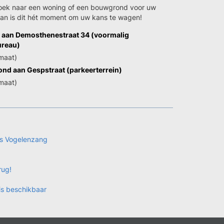
oek naar een woning of een bouwgrond voor uw
dan is dit hét moment om uw kans te wagen!
aan Demosthenestraat 34 (voormalig
ureau)
maat)
nd aan Gespstraat (parkeerterrein)
maat)
s Vogelenzang
rug!
is beschikbaar