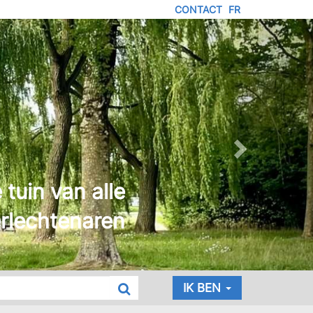
CONTACT
FR
MENU
IED
E
AGE
IK BEN