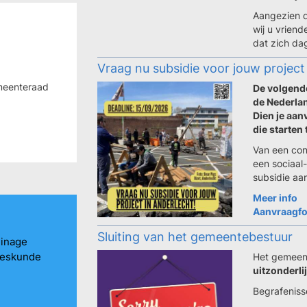
Aangezien d
wij u vrien
dat zich dag
Vraag nu subsidie voor jouw project
meenteraad
De volgende
de Nederlan
Dien je aan
die starten
Van een conc
een sociaal-
subsidie aa
Meer info
Aanvraagfo
Sluiting van het gemeentebestuur
uinage
eeskunde
Het gemeent
uitzonderli
Begrafenisse