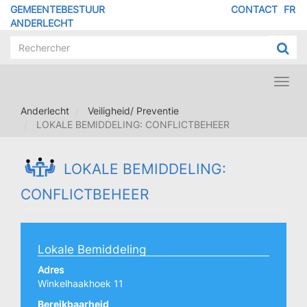
Overslaan
GEMEENTEBESTUUR
CONTACT
FR
MENU
en
ANDERLECHT
naar
PIED
de
DE
inhoud
PAGE
gaan
Toggl
navig
Anderlecht
Veiligheid/ Preventie
LOKALE BEMIDDELING: CONFLICTBEHEER
LOKALE BEMIDDELING:
CONFLICTBEHEER
Lokale Bemiddeling
Adres
Winkelhaakhoek 11
Bereikbaarheid