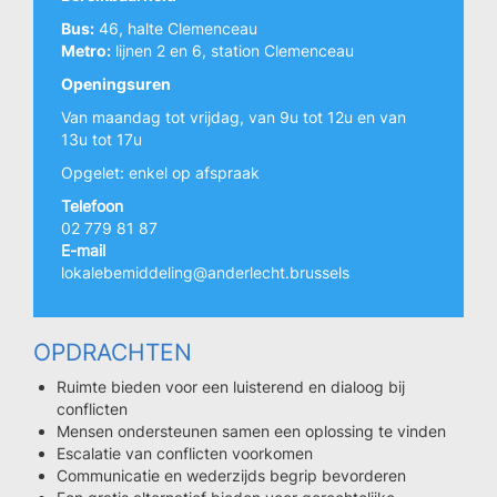
Bus:
46, halte Clemenceau
Metro:
lijnen 2 en 6, station Clemenceau
Openingsuren
Van maandag tot vrijdag, van 9u tot 12u en van
13u tot 17u
Opgelet: enkel op afspraak
Telefoon
02 779 81 87
E-mail
lokalebemiddeling@anderlecht.brussels
OPDRACHTEN
Ruimte bieden voor een luisterend en dialoog bij
conflicten
Mensen ondersteunen samen een oplossing te vinden
Escalatie van conflicten voorkomen
Communicatie en wederzijds begrip bevorderen