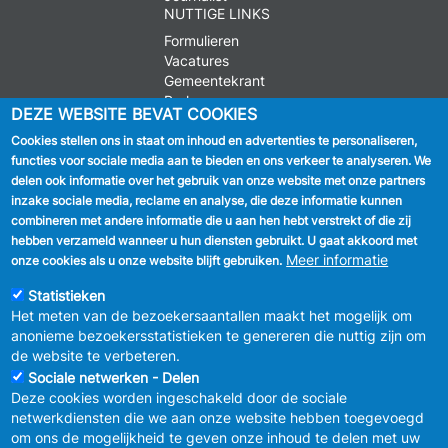
NUTTIGE LINKS
Formulieren
Vacatures
Gemeentekrant
Parkeren
DEZE WEBSITE BEVAT COOKIES
Cookies stellen ons in staat om inhoud en advertenties te personaliseren,
VOLG ONS
functies voor sociale media aan te bieden en ons verkeer te analyseren. We
delen ook informatie over het gebruik van onze website met onze partners
Facebook
inzake sociale media, reclame en analyse, die deze informatie kunnen
combineren met andere informatie die u aan hen hebt verstrekt of die zij
Linkedin
hebben verzameld wanneer u hun diensten gebruikt. U gaat akkoord met
Meer informatie
onze cookies als u onze website blijft gebruiken.
Instagram
Statistieken
Het meten van de bezoekersaantallen maakt het mogelijk om
anonieme bezoekersstatistieken te genereren die nuttig zijn om
de website te verbeteren.
Sociale netwerken - Delen
Deze cookies worden ingeschakeld door de sociale
MENU
Vertrouwelijkheid
netwerkdiensten die we aan onze website hebben toegevoegd
FOOTER
Verbeteringsplan
om ons de mogelijkheid te geven onze inhoud te delen met uw
LEGAL