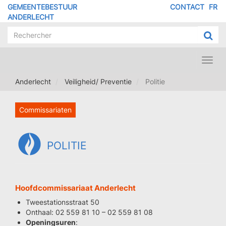
Overslaan
GEMEENTEBESTUUR
CONTACT
FR
MENU
en
ANDERLECHT
naar
PIED
de
DE
inhoud
PAGE
gaan
Toggl
navig
Anderlecht
Veiligheid/ Preventie
Politie
Commissariaten
POLITIE
Hoofdcommissariaat Anderlecht
Tweestationsstraat 50
Onthaal: 02 559 81 10 – 02 559 81 08
Openingsuren
: