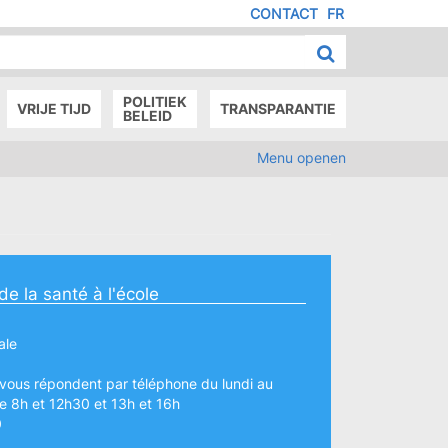
CONTACT
FR
MENU
IED
E
AGE
POLITIEK
VRIJE TIJD
TRANSPARANTIE
BELEID
Menu openen
e la santé à l'école
ale
vous répondent par téléphone du lundi au
e 8h et 12h30 et 13h et 16h
0