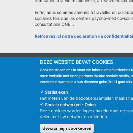
l’éducation à la vie relationnelle, affective et sexuel
Enfin, nous sommes amenés à travailler en collabor
scolaires tels que les centres psycho-médico-soci
consultations ONE...
Retrouvez ici notre déclaration de confidentialit
DEZE WEBSITE BEVAT COOKIES
IK BEN
Cookies stellen ons in staat om inhoud en advertenties 
Inwoner
onze website met onze partners inzake sociale media, r
Toerist
verzameld wanneer u hun diensten gebruikt. U gaat akko
Bedrijf
Journalist
Statistieken
Het meten van de bezoekersaantallen maakt het 
Sociale netwerken - Delen
Deze cookies worden ingeschakeld door de soc
delen met uw netwerk en vrienden.
© 2026 GEM
Bewaar mijn voorkeuren