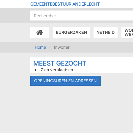
Overslaan
GEMEENTEBESTUUR ANDERLECHT
en
naar
de
inhoud
WO
BURGERZAKEN
NETHEID
gaan
ACCUEIL
WE
Home
Inwoner
MEEST GEZOCHT
Zich verplaatsen
OPENINGSUREN EN ADRESSEN