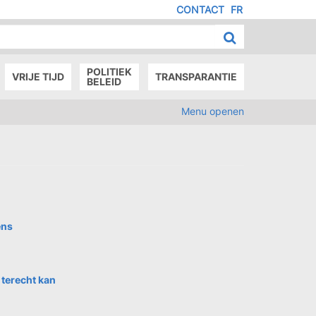
CONTACT
FR
MENU
IED
E
AGE
POLITIEK
VRIJE TIJD
TRANSPARANTIE
BELEID
Menu openen
ens
 terecht kan