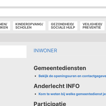
P
D
P
NEN/
KINDEROPVANG/
GEZONDHEID/
VEILIGHEID/
RKEN
SCHOLEN
SOCIALE HULP
PREVENTIE
INWONER
Gemeentediensten
Bekijk de openingsuren en contactgegev
Anderlecht INFO
Kom te weten bij welke gemeentedienst je
Participatie