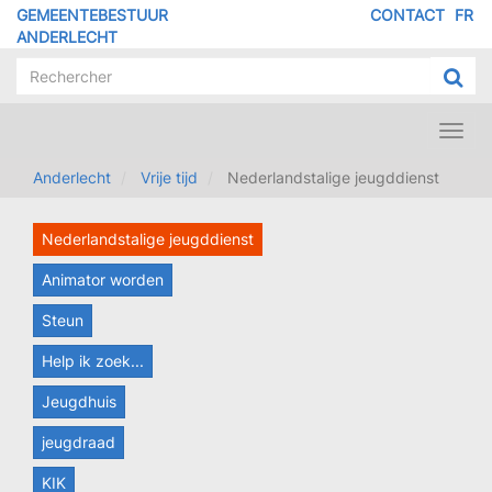
Overslaan
GEMEENTEBESTUUR
CONTACT
FR
MENU
en
ANDERLECHT
naar
PIED
de
DE
inhoud
PAGE
gaan
Toggl
navig
Anderlecht
Vrije tijd
Nederlandstalige jeugddienst
Nederlandstalige jeugddienst
Animator worden
Steun
Help ik zoek...
Jeugdhuis
jeugdraad
KIK