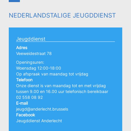
NEDERLANDSTALIGE JEUGDDIENST
Jeugddienst
Adres
Veeweidestraat 78
Openingsuren:
Woensdag 12:00-18:00
Op afspraak van maandag tot vrijdag
Telefoon
Onze dienst is van maandag tot en met vrijdag
tussen 9.00 en 16.00 uur telefonisch bereikbaar
02 558 08 92
E-mail
jeugd@anderlecht.brussels
Facebook
Jeugddienst Anderlecht