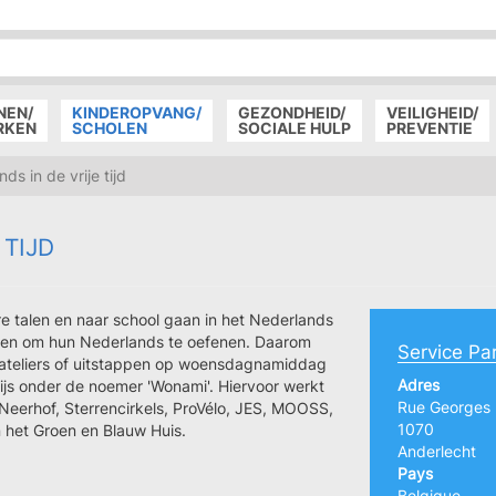
P
D
P
NEN/
KINDEROPVANG/
GEZONDHEID/
VEILIGHEID/
RKEN
SCHOLEN
SOCIALE HULP
PREVENTIE
s in de vrije tijd
 TIJD
 talen en naar school gaan in het Nederlands
teiten om hun Nederlands te oefenen. Daarom
Service Pa
 ateliers of uitstappen op woensdagnamiddag
Adres
wijs onder de noemer 'Wonami'. Hiervoor werkt
Rue Georges
eerhof, Sterrencirkels, ProVélo, JES, MOOSS,
1070
 het Groen en Blauw Huis.
Anderlecht
Pays
Belgique