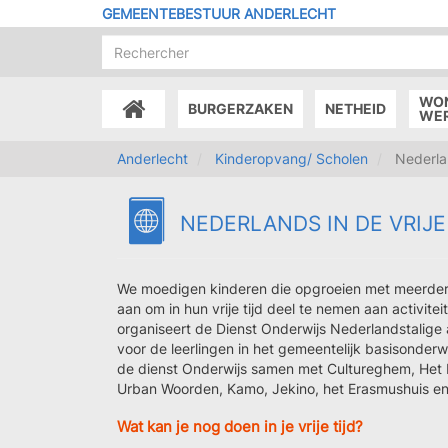
Overslaan
GEMEENTEBESTUUR ANDERLECHT
en
naar
de
inhoud
WO
BURGERZAKEN
NETHEID
gaan
ACCUEIL
WE
Anderlecht
Kinderopvang/ Scholen
Nederland
NEDERLANDS IN DE VRIJE
We moedigen kinderen die opgroeien met meerdere
aan om in hun vrije tijd deel te nemen aan activi
organiseert de Dienst Onderwijs Nederlandstalige
voor de leerlingen in het gemeentelijk basisonder
de dienst Onderwijs samen met Cultureghem, Het N
Urban Woorden, Kamo, Jekino, het Erasmushuis en
Wat kan je nog doen in je vrije tijd?