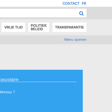
CONTACT
FR
MENU
IED
E
AGE
POLITIEK
VRIJE TIJD
TRANSPARANTIE
BELEID
Menu openen
rascolaire
 Moreau 7