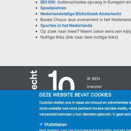
IBO KIK
: buitenschoolse opvang in Kuregem e
Speelpleinen
Nederlandstalige Bibliotheek Anderlecht
Booke Choco: leuk evenement in het Nederland
Sporten in het Nederlands
Op zoek naar meer? Neem zeker eens een kijk
Nuttige links (link naar deel nuttige links)
IK BEN
Inwoner
Toerist
DEZE WEBSITE BEVAT COOKIES
Bedrijf
Cookies stellen ons in staat om inhoud en advertenties 
Journalist
onze website met onze partners inzake sociale media, r
verzameld wanneer u hun diensten gebruikt. U gaat akko
Statistieken
Het meten van de bezoekersaantallen maakt het 