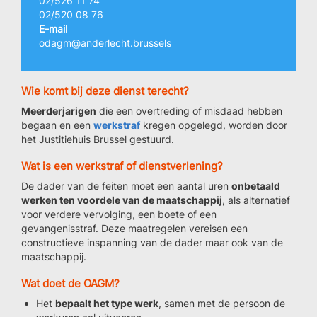
02/526 11 74
02/520 08 76
E-mail
odagm@anderlecht.brussels
Wie komt bij deze dienst terecht?
Meerderjarigen
die een overtreding of misdaad hebben
begaan en een
werkstraf
kregen opgelegd, worden door
het Justitiehuis Brussel gestuurd.
Wat is een werkstraf of dienstverlening?
De dader van de feiten moet een aantal uren
onbetaald
werken ten voordele van de maatschappij
, als alternatief
voor verdere vervolging, een boete of een
gevangenisstraf. Deze maatregelen vereisen een
constructieve inspanning van de dader maar ook van de
maatschappij.
Wat doet de OAGM?
Het
bepaalt het type werk
, samen met de persoon de