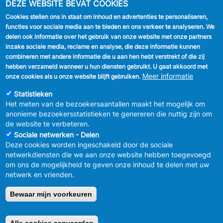
DEZE WEBSITE BEVAT COOKIES
Cookies stellen ons in staat om inhoud en advertenties te personaliseren,
VOLG ONS
functies voor sociale media aan te bieden en ons verkeer te analyseren. We
delen ook informatie over het gebruik van onze website met onze partners
Facebook
inzake sociale media, reclame en analyse, die deze informatie kunnen
combineren met andere informatie die u aan hen hebt verstrekt of die zij
Linkedin
hebben verzameld wanneer u hun diensten gebruikt. U gaat akkoord met
Meer informatie
onze cookies als u onze website blijft gebruiken.
Instagram
Statistieken
Het meten van de bezoekersaantallen maakt het mogelijk om
anonieme bezoekersstatistieken te genereren die nuttig zijn om
de website te verbeteren.
Sociale netwerken - Delen
Deze cookies worden ingeschakeld door de sociale
MENU
Vertrouwelijkheid
netwerkdiensten die we aan onze website hebben toegevoegd
FOOTER
Verbeteringsplan
om ons de mogelijkheid te geven onze inhoud te delen met uw
LEGAL
Wettelijke bepalingen
netwerk en vrienden.
Charter van goed gedrag en moderatie
van de sociale netwerken
Bewaar mijn voorkeuren
© 2026 GEMEENTEBESTUUR ANDERLECHT
Raadsplein 1 B-
1070-Brussel -
T:
+32 2 558 08 00