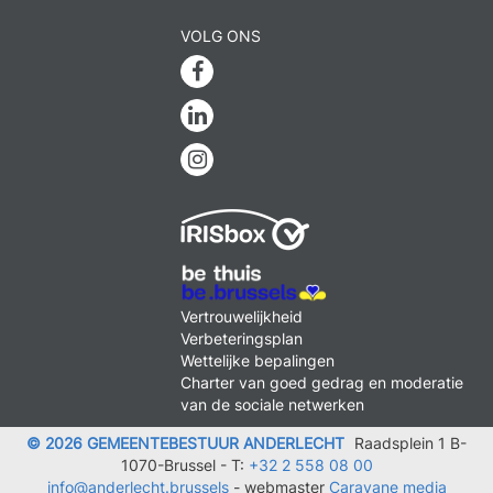
VOLG ONS
Facebook
Linkedin
Instagram
MENU
Vertrouwelijkheid
FOOTER
Verbeteringsplan
LEGAL
Wettelijke bepalingen
Charter van goed gedrag en moderatie
van de sociale netwerken
© 2026 GEMEENTEBESTUUR ANDERLECHT
Raadsplein 1 B-
1070-Brussel -
T:
+32 2 558 08 00
info@anderlecht.brussels
- webmaster
Caravane media