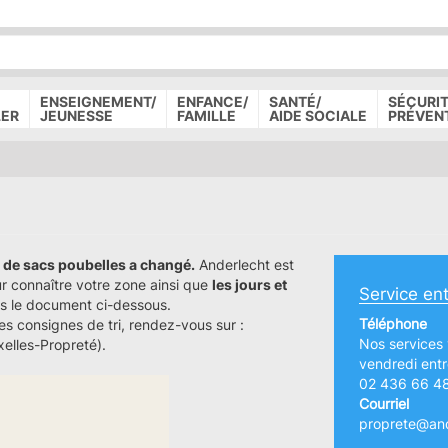
P
D
P
ENSEIGNEMENT/
ENFANCE/
SANTÉ/
SÉCURIT
LER
JEUNESSE
FAMILLE
AIDE SOCIALE
PRÉVEN
s de sacs poubelles a changé.
Anderlecht est
ur connaître votre zone ainsi que
les jours et
Service ent
s le document ci-dessous.
Téléphone
les consignes de tri, rendez-vous sur :
Nos services 
elles-Propreté).
vendredi entr
02 436 66 4
Courriel
proprete@and