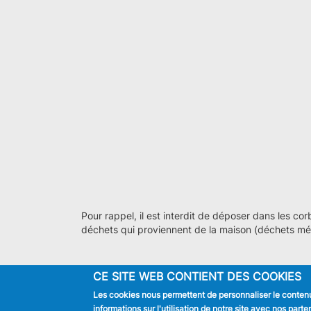
Pour rappel, il est interdit de déposer dans les cor
déchets qui proviennent de la maison (déchets mé
CE SITE WEB CONTIENT DES COOKIES
Les cookies nous permettent de personnaliser le contenu 
JE SUIS
informations sur l'utilisation de notre site avec nos par