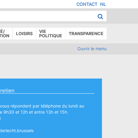
CONTACT
NL
MENU
IED
E
AGE
É/
VIE
LOISIRS
TRANSPARENCE
TION
POLITIQUE
Ouvrir le menu
retien
vous répondent par téléphone du lundi au
e 9h30 et 12h et entre 13h et 15h.
8
erlecht.brussels