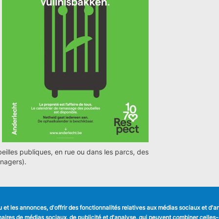
beilles publiques, en rue ou dans les parcs, des
nagers).
et les annonces, d'offrir des fonctionnalités relatives aux médias sociaux et d'
LIENS UTILES
SUIVEZ NOUS
tenaires de médias sociaux, de publicité et d'analyse, qui peuvent combiner celle