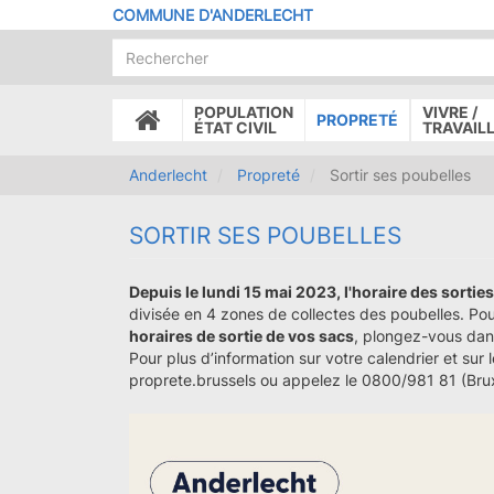
Aller
COMMUNE D'ANDERLECHT
au
contenu
principal
POPULATION
VIVRE /
PROPRETÉ
ACCUEIL
ÉTAT CIVIL
TRAVAIL
Anderlecht
Propreté
Sortir ses poubelles
SORTIR SES POUBELLES
Depuis le lundi 15 mai 2023, l'horaire des sortie
divisée en 4 zones de collectes des poubelles. Po
horaires de sortie de vos sacs
, plongez-vous dan
Pour plus d’information sur votre calendrier et sur 
proprete.brussels ou appelez le 0800/981 81 (Brux