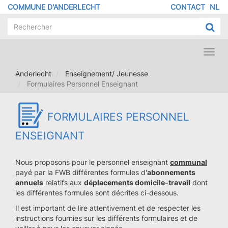
Aller
COMMUNE D'ANDERLECHT
CONTACT
NL
MENU
au
contenu
PIED
principal
DE
PAGE
Toggl
navig
Anderlecht
Enseignement/ Jeunesse
Formulaires Personnel Enseignant
FORMULAIRES PERSONNEL
ENSEIGNANT
Nous proposons pour le personnel enseignant
communal
payé par la FWB différentes formules d'
abonnements
annuels
relatifs aux
déplacements domicile-travail
dont
les différentes formules sont décrites ci-dessous.
Il est important de lire attentivement et de respecter les
instructions fournies sur les différents formulaires et de