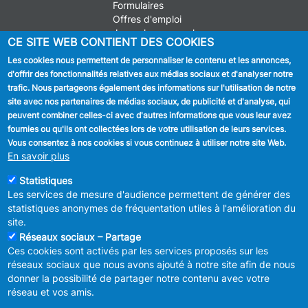
Formulaires
Offres d'emploi
Journal communal
CE SITE WEB CONTIENT DES COOKIES
Stationnement
Les cookies nous permettent de personnaliser le contenu et les annonces,
d'offrir des fonctionnalités relatives aux médias sociaux et d'analyser notre
SUIVEZ NOUS
trafic. Nous partageons également des informations sur l'utilisation de notre
site avec nos partenaires de médias sociaux, de publicité et d'analyse, qui
Facebook
peuvent combiner celles-ci avec d'autres informations que vous leur avez
fournies ou qu'ils ont collectées lors de votre utilisation de leurs services.
Linkedin
Vous consentez à nos cookies si vous continuez à utiliser notre site Web.
En savoir plus
Instagram
Statistiques
Les services de mesure d'audience permettent de générer des
statistiques anonymes de fréquentation utiles à l'amélioration du
site.
Réseaux sociaux – Partage
Ces cookies sont activés par les services proposés sur les
MENU
Déclaration de confidentialité
réseaux sociaux que nous avons ajouté à notre site afin de nous
FOOTER
Déclaration d'accessibilité
donner la possibilité de partager notre contenu avec votre
LEGAL
Mentions légales
réseau et vos amis.
Charte de bonne conduite et de