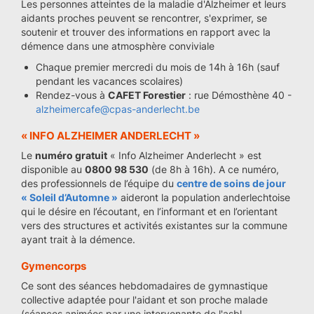
Les personnes atteintes de la maladie d'Alzheimer et leurs
aidants proches peuvent se rencontrer, s'exprimer, se
soutenir et trouver des informations en rapport avec la
démence dans une atmosphère conviviale
Chaque premier mercredi du mois de 14h à 16h (sauf
pendant les vacances scolaires)
Rendez-vous à
CAFET Forestier
: rue Démosthène 40 -
alzheimercafe@cpas-anderlecht.be
« INFO ALZHEIMER ANDERLECHT »
Le
numéro gratuit
« Info Alzheimer Anderlecht » est
disponible au
0800 98 530
(de 8h à 16h). A ce numéro,
des professionnels de l’équipe du
centre de soins de jour
« Soleil d’Automne »
aideront la population anderlechtoise
qui le désire en l’écoutant, en l’informant et en l’orientant
vers des structures et activités existantes sur la commune
ayant trait à la démence.
Gymencorps
Ce sont des séances hebdomadaires de gymnastique
collective adaptée pour l'aidant et son proche malade
(séances animées par une intervenante de l'asbl