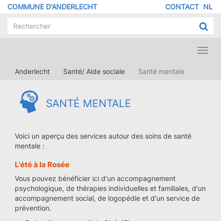
Aller
COMMUNE D'ANDERLECHT
CONTACT
NL
MENU
au
contenu
PIED
principal
DE
PAGE
Toggl
navig
Anderlecht
Santé/ Aide sociale
Santé mentale
SANTÉ MENTALE
Voici un aperçu des services autour des soins de santé
mentale :
L'été à la Rosée
Vous pouvez bénéficier ici d'un accompagnement
psychologique, de thérapies individuelles et familiales, d'un
accompagnement social, de logopédie et d'un service de
prévention.