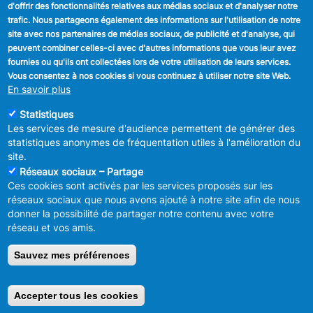
d'offrir des fonctionnalités relatives aux médias sociaux et d'analyser notre
SUIVEZ NOUS
trafic. Nous partageons également des informations sur l'utilisation de notre
site avec nos partenaires de médias sociaux, de publicité et d'analyse, qui
Facebook
peuvent combiner celles-ci avec d'autres informations que vous leur avez
fournies ou qu'ils ont collectées lors de votre utilisation de leurs services.
Linkedin
Vous consentez à nos cookies si vous continuez à utiliser notre site Web.
En savoir plus
Instagram
Statistiques
Les services de mesure d'audience permettent de générer des
statistiques anonymes de fréquentation utiles à l'amélioration du
site.
Réseaux sociaux – Partage
Ces cookies sont activés par les services proposés sur les
MENU
Déclaration de confidentialité
réseaux sociaux que nous avons ajouté à notre site afin de nous
FOOTER
Déclaration d'accessibilité
donner la possibilité de partager notre contenu avec votre
LEGAL
Mentions légales
réseau et vos amis.
Charte de bonne conduite et de
modération des réseaux sociaux
Sauvez mes préférences
© 2026 ADMINISTRATION COMMUNALE D'ANDERLECHT
Place
du Conseil 1 B-1070-Bruxelles -
T:
+32 2 558 08 00
Accepter tous les cookies
Retirer le consentement
info@anderlecht.brussels
- webmaster
Caravane media