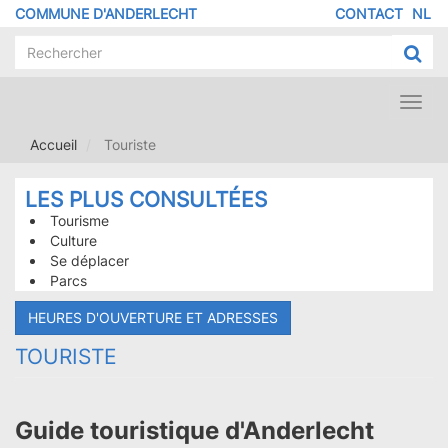
Aller
COMMUNE D'ANDERLECHT
CONTACT
NL
MENU
au
contenu
PIED
principal
DE
PAGE
Toggl
navig
Accueil
Touriste
LES PLUS CONSULTÉES
Tourisme
Culture
Se déplacer
Parcs
HEURES D'OUVERTURE ET ADRESSES
TOURISTE
Guide touristique d'Anderlecht