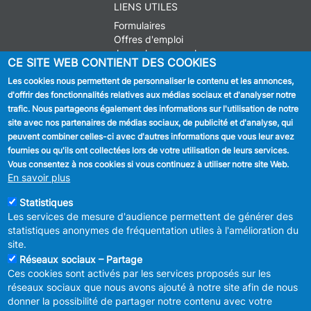
LIENS UTILES
Formulaires
Offres d'emploi
Journal communal
CE SITE WEB CONTIENT DES COOKIES
Stationnement
Les cookies nous permettent de personnaliser le contenu et les annonces,
d'offrir des fonctionnalités relatives aux médias sociaux et d'analyser notre
SUIVEZ NOUS
trafic. Nous partageons également des informations sur l'utilisation de notre
site avec nos partenaires de médias sociaux, de publicité et d'analyse, qui
Facebook
peuvent combiner celles-ci avec d'autres informations que vous leur avez
fournies ou qu'ils ont collectées lors de votre utilisation de leurs services.
Linkedin
Vous consentez à nos cookies si vous continuez à utiliser notre site Web.
En savoir plus
Instagram
Statistiques
Les services de mesure d'audience permettent de générer des
statistiques anonymes de fréquentation utiles à l'amélioration du
site.
Réseaux sociaux – Partage
Ces cookies sont activés par les services proposés sur les
MENU
Déclaration de confidentialité
réseaux sociaux que nous avons ajouté à notre site afin de nous
FOOTER
Déclaration d'accessibilité
donner la possibilité de partager notre contenu avec votre
LEGAL