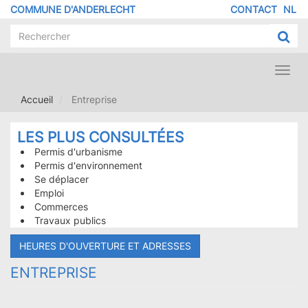
Aller
COMMUNE D'ANDERLECHT
CONTACT
NL
MENU
au
contenu
PIED
principal
DE
PAGE
Toggl
navig
Accueil
Entreprise
LES PLUS CONSULTÉES
Permis d'urbanisme
Permis d'environnement
Se déplacer
Emploi
Commerces
Travaux publics
HEURES D'OUVERTURE ET ADRESSES
ENTREPRISE