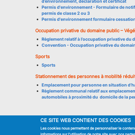
d’environnement, déclaration et certificat
Permis d'environnement - Formulaire de notif
permis de classe 2 ou 3
Permis d'environnement formulaire cessatio
Occupation privative du domaine public – Végét
Règlement relatif à l’occupation privative du 
Convention - Occupation privative du domaine
Sports
Sports
Stationnement des personnes à mobilité rédui
Emplacement pour personne en situation d’
Règlement communal relatif aux emplacement
automobiles à proximité du domicile de la pe
CE SITE WEB CONTIENT DES COOKIES
Les cookies nous permettent de personnaliser le contenu 
JE SUIS
informations sur l'utilisation de notre site avec nos par