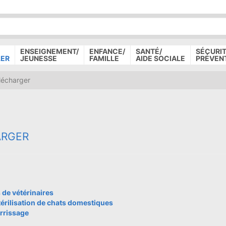
P
D
P
ENSEIGNEMENT/
ENFANCE/
SANTÉ/
SÉCURIT
LER
JEUNESSE
FAMILLE
AIDE SOCIALE
PRÉVEN
lécharger
ARGER
de vétérinaires
érilisation de chats domestiques
rrissage