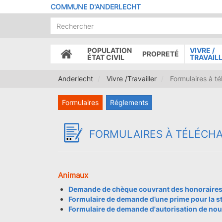
Aller
COMMUNE D'ANDERLECHT
au
contenu
principal
POPULATION
VIVRE /
PROPRETÉ
ACCUEIL
ÉTAT CIVIL
TRAVAIL
Anderlecht
Vivre /Travailler
Formulaires à té
Formulaires
Réglements
FORMULAIRES À TÉLÉCH
Animaux
Demande de chèque couvrant des honoraires 
Formulaire de demande d’une prime pour la st
Formulaire de demande d'autorisation de nou