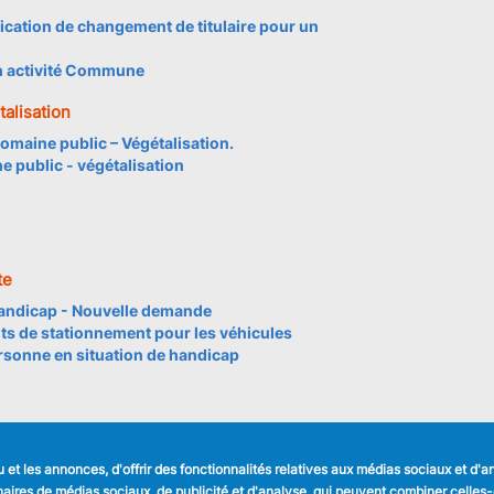
ication de changement de titulaire pour un
n activité Commune
alisation
domaine public – Végétalisation.
 public - végétalisation
te
handicap - Nouvelle demande
s de stationnement pour les véhicules
rsonne en situation de handicap
et les annonces, d'offrir des fonctionnalités relatives aux médias sociaux et d'
LIENS UTILES
SUIVEZ NOUS
tenaires de médias sociaux, de publicité et d'analyse, qui peuvent combiner celle