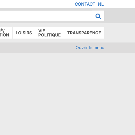
CONTACT
NL
MENU
IED
E
AGE
É/
VIE
LOISIRS
TRANSPARENCE
TION
POLITIQUE
Ouvrir le menu