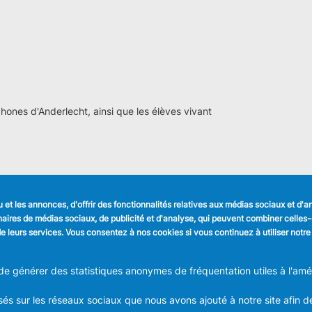
ones d'Anderlecht, ainsi que les élèves vivant
et les annonces, d'offrir des fonctionnalités relatives aux médias sociaux et d'
LIENS UTILES
SUIVEZ NOUS
tenaires de médias sociaux, de publicité et d'analyse, qui peuvent combiner celle
Formulaires
Faceboo
n de leurs services. Vous consentez à nos cookies si vous continuez à utiliser notre
Offres d'emploi
Journal communal
Linkedin
Stationnement
 générer des statistiques anonymes de fréquentation utiles à l'améli
Instagra
és sur les réseaux sociaux que nous avons ajouté à notre site afin d