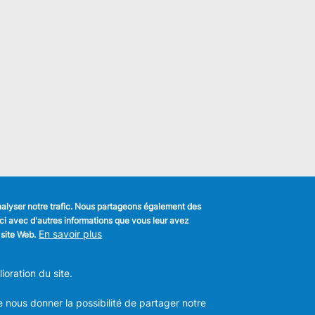
analyser notre trafic. Nous partageons également des
s-ci avec d'autres informations que vous leur avez
k
En savoir plus
 site Web.
MENU
Déclaration de confidentialité
FOOTER
oration du site.
Déclaration d'accessibilité
LEGAL
m
Mentions légales
Charte de bonne conduite et de
e nous donner la possibilité de partager notre