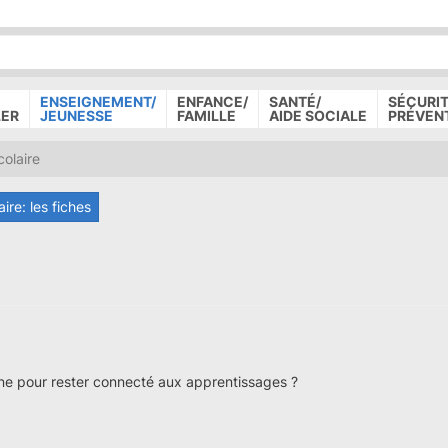
P
D
P
ENSEIGNEMENT/
ENFANCE/
SANTÉ/
SÉCURIT
LER
JEUNESSE
FAMILLE
AIDE SOCIALE
PRÉVEN
olaire
ire: les fiches
ne pour rester connecté aux apprentissages ?