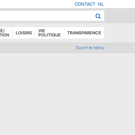
CONTACT
NL
MENU
IED
E
AGE
É/
VIE
LOISIRS
TRANSPARENCE
TION
POLITIQUE
Ouvrir le menu