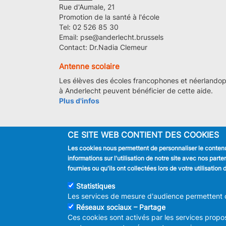
Rue d'Aumale, 21
Promotion de la santé à l'école
Tel: 02 526 85 30
Email: pse@anderlecht.brussels
Contact: Dr.Nadia Clemeur
Antenne scolaire
Les élèves des écoles francophones et néerlandoph
à Anderlecht peuvent bénéficier de cette aide.
Plus d'infos
CE SITE WEB CONTIENT DES COOKIES
Les cookies nous permettent de personnaliser le contenu 
JE SUIS
informations sur l'utilisation de notre site avec nos par
Habitant
fournies ou qu'ils ont collectées lors de votre utilisatio
Touriste
Entreprise
Statistiques
Journaliste
Les services de mesure d'audience permettent de
Réseaux sociaux – Partage
Ces cookies sont activés par les services propos