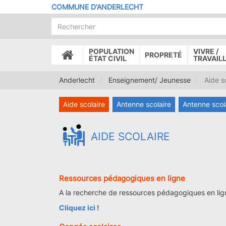
Aller
COMMUNE D'ANDERLECHT
au
contenu
principal
POPULATION
VIVRE /
PROPRETÉ
ACCUEIL
ÉTAT CIVIL
TRAVAIL
Anderlecht
Enseignement/ Jeunesse
Aide sc
Aide scolaire
Antenne scolaire
Antenne scola
AIDE SCOLAIRE
Ressources pédagogiques en ligne
A la recherche de ressources pédagogiques en lig
Cliquez ici !