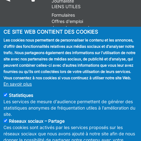
Journaliste
LIENS UTILES
Formulaires
Offres d'emploi
Journal communal
CE SITE WEB CONTIENT DES COOKIES
Stationnement
Les cookies nous permettent de personnaliser le contenu et les annonces,
d'offrir des fonctionnalités relatives aux médias sociaux et d'analyser notre
SUIVEZ NOUS
trafic. Nous partageons également des informations sur l'utilisation de notre
site avec nos partenaires de médias sociaux, de publicité et d'analyse, qui
Facebook
peuvent combiner celles-ci avec d'autres informations que vous leur avez
fournies ou qu'ils ont collectées lors de votre utilisation de leurs services.
Linkedin
Vous consentez à nos cookies si vous continuez à utiliser notre site Web.
En savoir plus
Instagram
Statistiques
Les services de mesure d'audience permettent de générer des
statistiques anonymes de fréquentation utiles à l'amélioration du
site.
Réseaux sociaux – Partage
Ces cookies sont activés par les services proposés sur les
MENU
Déclaration de confidentialité
réseaux sociaux que nous avons ajouté à notre site afin de nous
FOOTER
Déclaration d'accessibilité
donner la possibilité de partager notre contenu avec votre