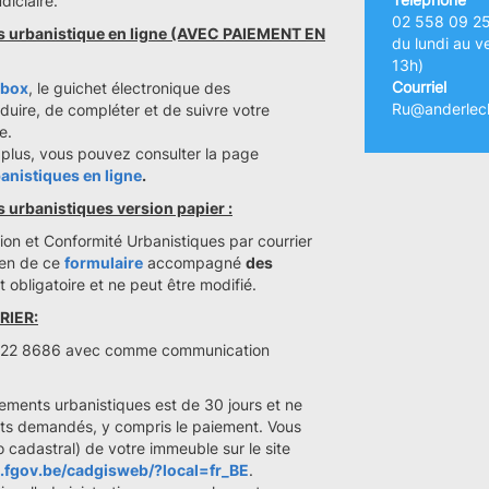
diciaire.
02 558 09 2
s urbanistique en ligne (AVEC PAIEMENT EN
du lundi au v
13h)
Courriel
Sbox
, le guichet électronique des
Ru@anderlech
oduire, de compléter et de suivre votre
e.
 plus, vous pouvez consulter la page
nistiques en ligne
.
urbanistiques version papier :
on et Conformité Urbanistiques par courrier
yen de ce
formulaire
accompagné
des
 obligatoire et ne peut être modifié.
RIER:
 1122 8686 avec comme communication
ements urbanistiques est de 30 jours et ne
nts demandés, y compris le paiement. Vous
o cadastral) de votre immeuble sur le site
in.fgov.be/cadgisweb/?local=fr_BE
.