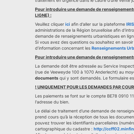
traitement en urgence dans le cadre d’une vente ju
Pour introduire une demande de renseignement
LIGNE) :
Veuillez cliquer
ici
afin d’aller sur la plateforme
IRI
administrations de la Région bruxelloise afin d'intr
demande de renseignements urbanistiques en lign
Si vous avez des questions ou souhaitez en savoir
d’information concernant les
Renseignements Urba
Pour introduire une demande de renseignements 
La demande doit être adressée au Service Inspecti
(rue de Veeweyde 100 à 1070 Anderlecht) au mo
documents
qui y sont demandés. Le formulaire est
! UNIQUEMENT POUR LES DEMANDES PAR COUR
Les paiements se font sur le compte BE78 0910
l'adresse du bien.
Le délai de traitement d’une demande de renseign
prend cours qu’à la réception de tous les docume
pouvez trouver les identifiants parcellaires (numér
cartographique du cadastre :
http://ccff02.minf