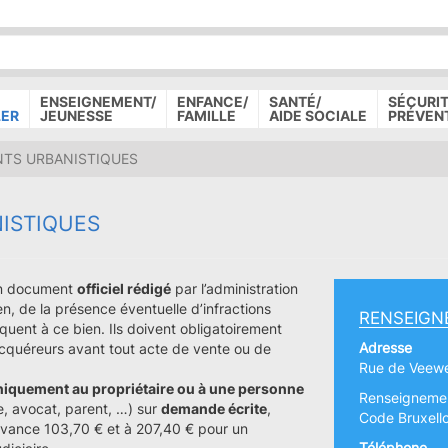
P
D
P
ENSEIGNEMENT/
ENFANCE/
SANTÉ/
SÉCURIT
LER
JEUNESSE
FAMILLE
AIDE SOCIALE
PRÉVEN
TS URBANISTIQUES
ISTIQUES
un document
officiel rédigé
par l’administration
n, de la présence éventuelle d’infractions
RENSEIGN
quent à ce bien. Ils doivent obligatoirement
Adresse
cquéreurs avant tout acte de vente ou de
Rue de Veew
niquement au propriétaire ou à une personne
Renseignement
e, avocat, parent, …) sur
demande écrite
,
Code Bruxello
evance 103,70 € et à 207,40 € pour un
Téléphone