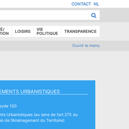
CONTACT
NL
MENU
IED
E
AGE
É/
VIE
LOISIRS
TRANSPARENCE
TION
POLITIQUE
Ouvrir le menu
EMENTS URBANISTIQUES
eyde 100
s Urbanistiques (au sens de l’art.275 du
is de l’Aménagement du Territoire)