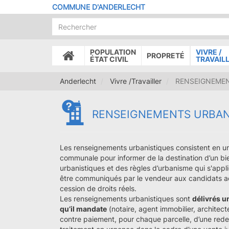
Aller
COMMUNE D'ANDERLECHT
au
contenu
principal
POPULATION
VIVRE /
PROPRETÉ
ACCUEIL
ÉTAT CIVIL
TRAVAIL
Anderlecht
Vivre /Travailler
RENSEIGNEMEN
RENSEIGNEMENTS URBAN
Les renseignements urbanistiques consistent en 
communale pour informer de la destination d’un bie
urbanistiques et des règles d’urbanisme qui s'appli
être communiqués par le vendeur aux candidats a
cession de droits réels.
Les renseignements urbanistiques sont
délivrés u
qu’il mandate
(notaire, agent immobilier, architect
contre paiement, pour chaque parcelle, d’une red