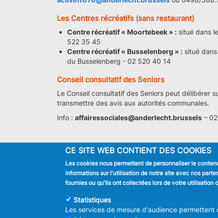
Les Centres récréatifs (sans restaurant)
Centre récréatif « Moortebeek » :
situé dans le
522 35 45
Centre récréatif « Busselenberg » :
situé dans 
du Busselenberg - 02 520 40 14
Conseil consultatif des Seniors
Le Conseil consultatif des Seniors peut délibérer su
transmettre des avis aux autorités communales.
Info :
affairessociales@anderlecht.brussels
– 02
CE SITE WEB CONTIENT DES COOKIES
Les cookies nous permettent de personnaliser le contenu 
JE SUIS
informations sur l'utilisation de notre site avec nos par
Habitant
fournies ou qu'ils ont collectées lors de votre utilisatio
Touriste
Entreprise
Statistiques
Journaliste
Les services de mesure d'audience permettent de