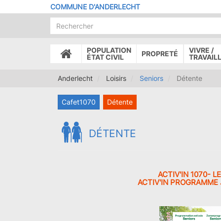
Aller
COMMUNE D'ANDERLECHT
au
contenu
principal
POPULATION
VIVRE /
PROPRETÉ
ACCUEIL
ÉTAT CIVIL
TRAVAIL
Anderlecht
Loisirs
Seniors
Détente
Cafet1070
Détente
DÉTENTE
ACTIV'IN 1070- 
ACTIV'IN PROGRAMME 