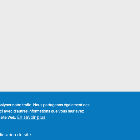
analyser notre trafic. Nous partageons également des
s-ci avec d'autres informations que vous leur avez
k
En savoir plus
 site Web.
MENU
Déclaration de confidentialité
FOOTER
oration du site.
Déclaration d'accessibilité
LEGAL