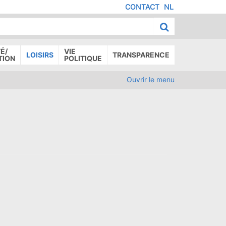
CONTACT
NL
MENU
IED
E
AGE
É/
VIE
LOISIRS
TRANSPARENCE
TION
POLITIQUE
Ouvrir le menu