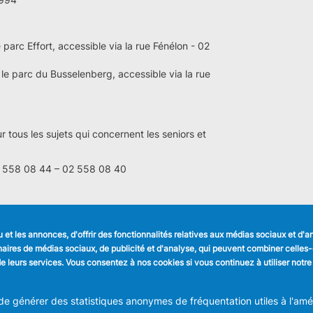
 parc Effort, accessible via la rue Fénélon - 02
le parc du Busselenberg, accessible via la rue
r tous les sujets qui concernent les seniors et
 558 08 44 – 02 558 08 40
et les annonces, d'offrir des fonctionnalités relatives aux médias sociaux et d'
LIENS UTILES
SUIVEZ NOUS
tenaires de médias sociaux, de publicité et d'analyse, qui peuvent combiner celle
Formulaires
Faceboo
n de leurs services. Vous consentez à nos cookies si vous continuez à utiliser notre
Offres d'emploi
Journal communal
Linkedin
Stationnement
 générer des statistiques anonymes de fréquentation utiles à l'améli