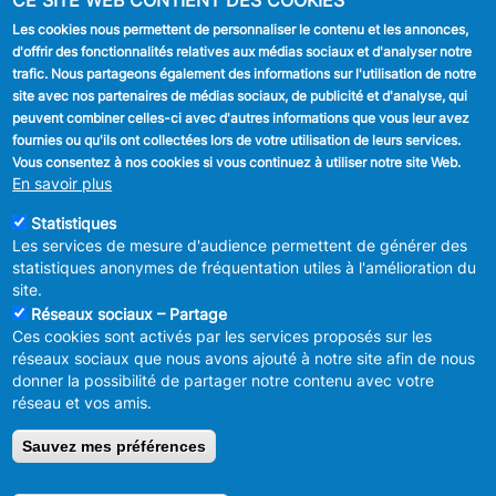
CE SITE WEB CONTIENT DES COOKIES
Stationnement
Les cookies nous permettent de personnaliser le contenu et les annonces,
d'offrir des fonctionnalités relatives aux médias sociaux et d'analyser notre
SUIVEZ NOUS
trafic. Nous partageons également des informations sur l'utilisation de notre
site avec nos partenaires de médias sociaux, de publicité et d'analyse, qui
Facebook
peuvent combiner celles-ci avec d'autres informations que vous leur avez
fournies ou qu'ils ont collectées lors de votre utilisation de leurs services.
Linkedin
Vous consentez à nos cookies si vous continuez à utiliser notre site Web.
En savoir plus
Instagram
Statistiques
Les services de mesure d'audience permettent de générer des
statistiques anonymes de fréquentation utiles à l'amélioration du
site.
Réseaux sociaux – Partage
Ces cookies sont activés par les services proposés sur les
MENU
Déclaration de confidentialité
réseaux sociaux que nous avons ajouté à notre site afin de nous
FOOTER
Déclaration d'accessibilité
donner la possibilité de partager notre contenu avec votre
LEGAL
Mentions légales
réseau et vos amis.
Charte de bonne conduite et de
modération des réseaux sociaux
Sauvez mes préférences
© 2026 ADMINISTRATION COMMUNALE D'ANDERLECHT
Place