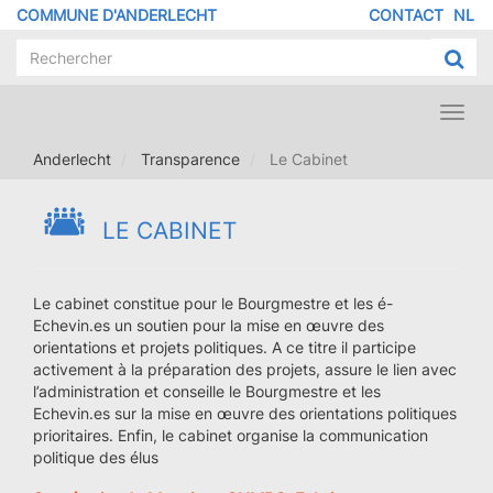
Aller
COMMUNE D'ANDERLECHT
CONTACT
NL
MENU
au
contenu
PIED
principal
DE
PAGE
Toggl
navig
Anderlecht
Transparence
Le Cabinet
LE CABINET
Le cabinet constitue pour le Bourgmestre et les é-
Echevin.es un soutien pour la mise en œuvre des
orientations et projets politiques. A ce titre il participe
activement à la préparation des projets, assure le lien avec
l’administration et conseille le Bourgmestre et les
Echevin.es sur la mise en œuvre des orientations politiques
prioritaires. Enfin, le cabinet organise la communication
politique des élus