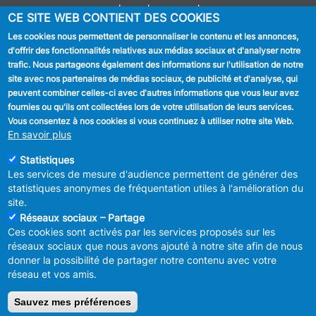
Journal communal
CE SITE WEB CONTIENT DES COOKIES
Stationnement
Les cookies nous permettent de personnaliser le contenu et les annonces,
d'offrir des fonctionnalités relatives aux médias sociaux et d'analyser notre
SUIVEZ NOUS
trafic. Nous partageons également des informations sur l'utilisation de notre
site avec nos partenaires de médias sociaux, de publicité et d'analyse, qui
Facebook
peuvent combiner celles-ci avec d'autres informations que vous leur avez
fournies ou qu'ils ont collectées lors de votre utilisation de leurs services.
Linkedin
Vous consentez à nos cookies si vous continuez à utiliser notre site Web.
En savoir plus
Instagram
Statistiques
Les services de mesure d'audience permettent de générer des
statistiques anonymes de fréquentation utiles à l'amélioration du
site.
Réseaux sociaux – Partage
Ces cookies sont activés par les services proposés sur les
MENU
Déclaration de confidentialité
réseaux sociaux que nous avons ajouté à notre site afin de nous
FOOTER
Déclaration d'accessibilité
donner la possibilité de partager notre contenu avec votre
LEGAL
Mentions légales
réseau et vos amis.
Charte de bonne conduite et de
modération des réseaux sociaux
Sauvez mes préférences