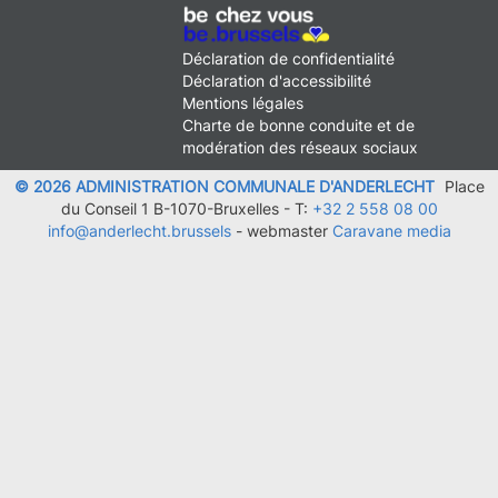
MENU
Déclaration de confidentialité
FOOTER
Déclaration d'accessibilité
LEGAL
Mentions légales
Charte de bonne conduite et de
modération des réseaux sociaux
© 2026 ADMINISTRATION COMMUNALE D'ANDERLECHT
Place
du Conseil 1 B-1070-Bruxelles -
T:
+32 2 558 08 00
info@anderlecht.brussels
- webmaster
Caravane media