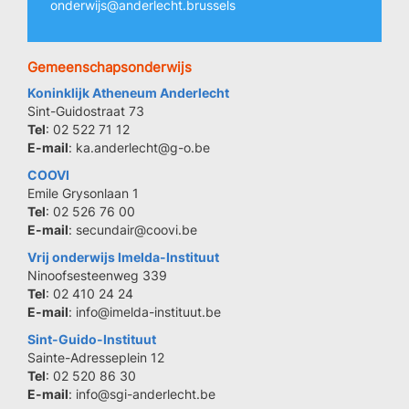
onderwijs@anderlecht.brussels
Gemeenschapsonderwijs
Koninklijk Atheneum Anderlecht
Sint-Guidostraat 73
Tel
: 02 522 71 12
E-mail
: ka.anderlecht@g-o.be
COOVI
Emile Grysonlaan 1
Tel
: 02 526 76 00
E-mail
: secundair@coovi.be
Vrij onderwijs Imelda-Instituut
Ninoofsesteenweg 339
Tel
: 02 410 24 24
E-mail
: info@imelda-instituut.be
Sint-Guido-Instituut
Sainte-Adresseplein 12
Tel
: 02 520 86 30
E-mail
: info@sgi-anderlecht.be