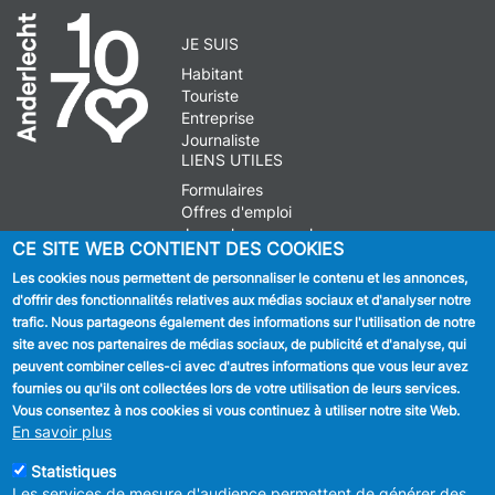
JE SUIS
Habitant
Touriste
Entreprise
Journaliste
LIENS UTILES
Formulaires
Offres d'emploi
Journal communal
CE SITE WEB CONTIENT DES COOKIES
Stationnement
Les cookies nous permettent de personnaliser le contenu et les annonces,
d'offrir des fonctionnalités relatives aux médias sociaux et d'analyser notre
SUIVEZ NOUS
trafic. Nous partageons également des informations sur l'utilisation de notre
site avec nos partenaires de médias sociaux, de publicité et d'analyse, qui
Facebook
peuvent combiner celles-ci avec d'autres informations que vous leur avez
fournies ou qu'ils ont collectées lors de votre utilisation de leurs services.
Linkedin
Vous consentez à nos cookies si vous continuez à utiliser notre site Web.
En savoir plus
Instagram
Statistiques
Les services de mesure d'audience permettent de générer des