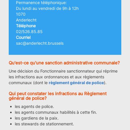
Permanence téléphonique:
Du lundi au vendredi de 9h à 12h
1070
Anderlecht
Téléphone
02/526.85.85
Courriel
sac@anderlecht.brussels
Qu'est-ce qu'une sanction administrative communale?
Une décision du Fonctionnaire sanctionnateur qui réprime
les infractions aux ordonnances et aux règlements
communaux (dont le
règlement général de police
).
Qui peut constater les infractions au Règlement
général de police?
les agents de police.
les agents communaux habilités à cette fin.
les gardiens de la paix.
les stewards de stationnement.