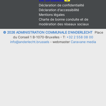
MENU
Déclaration de confidentialité
FOOTER
Déclaration d'accessibilité
LEGAL
Mentions légales
Charte de bonne conduite et de
modération des réseaux sociaux
© 2026 ADMINISTRATION COMMUNALE D'ANDERLECHT
Place
du Conseil 1 B-1070-Bruxelles -
T:
+32 2 558 08 00
info@anderlecht.brussels
- webmaster
Caravane media