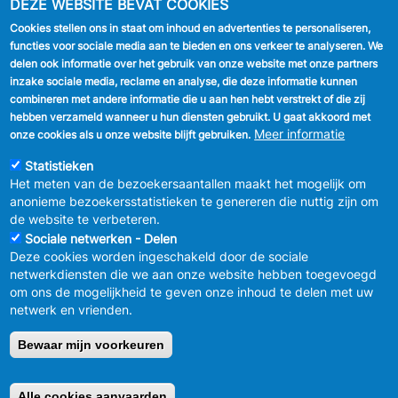
DEZE WEBSITE BEVAT COOKIES
Cookies stellen ons in staat om inhoud en advertenties te personaliseren,
VOLG ONS
functies voor sociale media aan te bieden en ons verkeer te analyseren. We
delen ook informatie over het gebruik van onze website met onze partners
Facebook
inzake sociale media, reclame en analyse, die deze informatie kunnen
combineren met andere informatie die u aan hen hebt verstrekt of die zij
Linkedin
hebben verzameld wanneer u hun diensten gebruikt. U gaat akkoord met
Meer informatie
onze cookies als u onze website blijft gebruiken.
Instagram
Statistieken
Het meten van de bezoekersaantallen maakt het mogelijk om
anonieme bezoekersstatistieken te genereren die nuttig zijn om
de website te verbeteren.
Sociale netwerken - Delen
Deze cookies worden ingeschakeld door de sociale
MENU
Vertrouwelijkheid
netwerkdiensten die we aan onze website hebben toegevoegd
FOOTER
Verbeteringsplan
om ons de mogelijkheid te geven onze inhoud te delen met uw
LEGAL
Wettelijke bepalingen
netwerk en vrienden.
Charter van goed gedrag en moderatie
van de sociale netwerken
Bewaar mijn voorkeuren
© 2026 GEMEENTEBESTUUR ANDERLECHT
Raadsplein 1 B-
1070-Brussel -
T:
+32 2 558 08 00
Alle cookies aanvaarden
Retirer le consentement