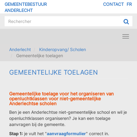
Overslaan
GEMEENTEBESTUUR
CONTACT
FR
MENU
en
ANDERLECHT
naar
PIED
de
DE
inhoud
PAGE
gaan
Toggl
navig
Anderlecht
Kinderopvang/ Scholen
Gemeentelijke toelagen
GEMEENTELIJKE TOELAGEN
Gemeentelijke toelage voor het organiseren van
openluchtklassen voor niet-gemeentelijke
Anderlechtse scholen
Ben je een Anderlechtse niet-gemeentelijke school en wil je
openluchtklassen organiseren? Je kan een toelage
aanvragen bij de gemeente.
Stap 1:
je vult het "
aanvraagformulier
" correct in.