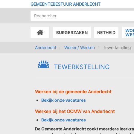
Overslaan
GEMEENTEBESTUUR ANDERLECHT
en
naar
de
inhoud
WO
BURGERZAKEN
NETHEID
gaan
ACCUEIL
WE
Anderlecht
Wonen/ Werken
Tewerkstelling
TEWERKSTELLING
Werken bij de gemeente Anderlecht
Bekijk onze vacatures
Werken bij het OCMW van Anderlecht
Bekijk onze vacatures
De Gemeente Anderlecht zoekt meerdere leerkra