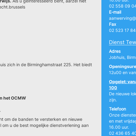
rwijs.
Als u geinteresseerd bent, aarzel niet
02 558 09 0
echt.brussels
E-mail
aanwerving@a
Fax
02 523 17 84
Dienst Tew
Adres
Jobhuis, Bir
uis zich in de Birminghamstraat 225. Het biedt
Openingsure
12u00 en van
Opgelet: van
100
De nieuwe lok
van het OCMW
zijn.
Telefoon
.
Onze diensten
ht om de banden te versterken en nieuwe
en met vrijda
 om u de best mogelijke dienstverlening aan
16.00 uur.
02 436 65 4