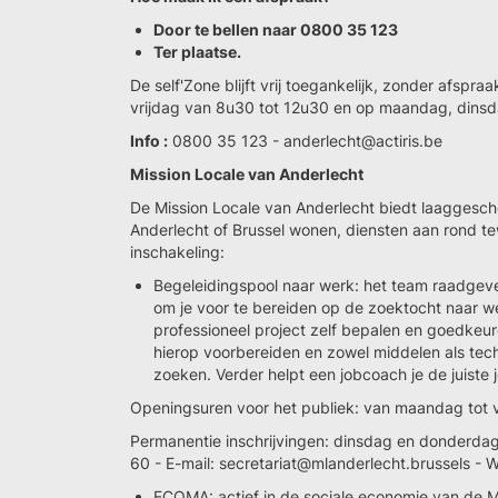
Door te bellen naar 0800 35 123
Ter plaatse.
De self'Zone blijft vrij toegankelijk, zonder afspr
vrijdag van 8u30 tot 12u30 en op maandag, dinsd
Info :
0800 35 123 - anderlecht@actiris.be
Mission Locale van Anderlecht
De Mission Locale van Anderlecht biedt laaggesch
Anderlecht of Brussel wonen, diensten aan rond te
inschakeling:
Begeleidingspool naar werk: het team raadgever
om je voor te bereiden op de zoektocht naar we
professioneel project zelf bepalen en goedkeur
hierop voorbereiden en zowel middelen als tech
zoeken. Verder helpt een jobcoach je de juiste 
Openingsuren voor het publiek: van maandag tot v
Permanentie inschrijvingen: dinsdag en donderdag 
60 - E-mail: secretariat@mlanderlecht.brussels - 
ECOMA: actief in de sociale economie van de 