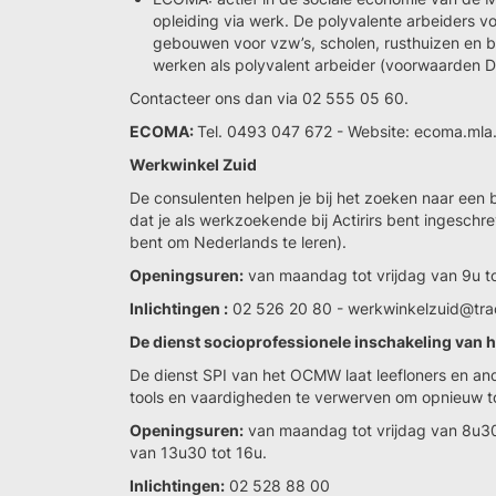
opleiding via werk. De polyvalente arbeiders v
gebouwen voor vzw’s, scholen, rusthuizen en bij
werken als polyvalent arbeider (voorwaarden D
Contacteer ons dan via 02 555 05 60.
ECOMA:
Tel. 0493 047 672 - Website: ecoma.mla.
Werkwinkel Zuid
De consulenten helpen je bij het zoeken naar een
dat je als werkzoekende bij Actirirs bent ingeschr
bent om Nederlands te leren).
Openingsuren:
van maandag tot vrijdag van 9u to
Inlichtingen :
02 526 20 80 - werkwinkelzuid@tra
De dienst socioprofessionele inschakeling van
De dienst SPI van het OCMW laat leefloners en an
tools en vaardigheden te verwerven om opnieuw to
Openingsuren:
van maandag tot vrijdag van 8u30
van 13u30 tot 16u.
Inlichtingen:
02 528 88 00