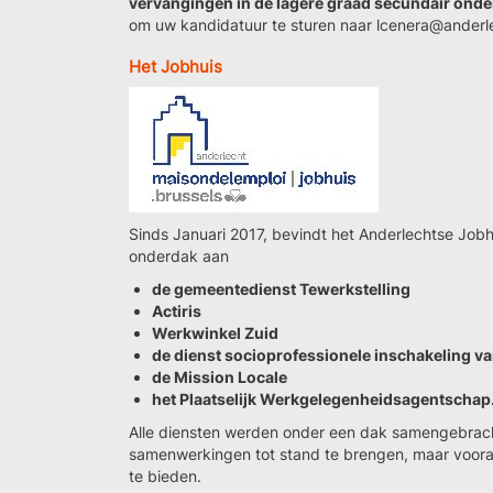
vervangingen in de lagere graad secundair onde
om uw kandidatuur te sturen naar lcenera@anderl
Het Jobhuis
Sinds Januari 2017, bevindt het Anderlechtse Jobh
onderdak aan
de gemeentedienst Tewerkstelling
Actiris
Werkwinkel Zuid
de dienst socioprofessionele inschakeling 
de Mission Locale
het Plaatselijk Werkgelegenheidsagentschap
Alle diensten werden onder een dak samengebrac
samenwerkingen tot stand te brengen, maar vooral
te bieden.