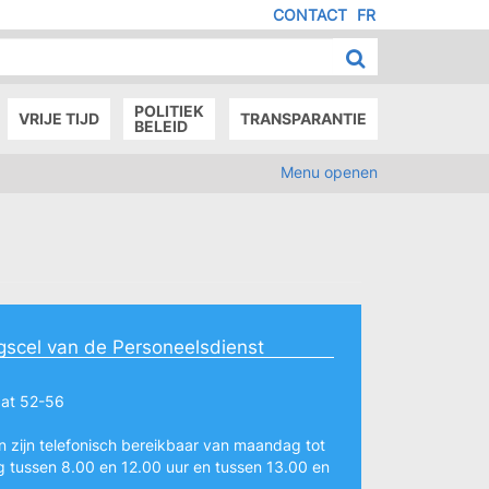
CONTACT
FR
MENU
IED
E
AGE
POLITIEK
VRIJE TIJD
TRANSPARANTIE
BELEID
Menu openen
scel van de Personeelsdienst
aat 52-56
 zijn telefonisch bereikbaar van maandag tot
g tussen 8.00 en 12.00 uur en tussen 13.00 en