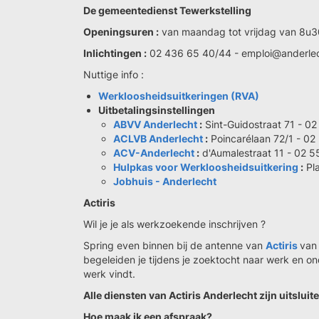
De gemeentedienst Tewerkstelling
Openingsuren :
van maandag tot vrijdag van 8u3
Inlichtingen :
02 436 65 40/44 - emploi@anderlec
Nuttige info :
Werkloosheidsuitkeringen (RVA)
Uitbetalingsinstellingen
ABVV Anderlecht
:
Sint-Guidostraat 71 - 0
ACLVB Anderlecht
:
Poincarélaan 72/1 - 02
ACV-Anderlecht
:
d'Aumalestraat 11 - 02 5
Hulpkas voor Werkloosheidsuitkering
:
Pla
Jobhuis - Anderlecht
Actiris
Wil je je als werkzoekende inschrijven ?
Spring even binnen bij de antenne van
Actiris
van
begeleiden je tijdens je zoektocht naar werk en ond
werk vindt.
Alle diensten van Actiris Anderlecht zijn uitslui
Hoe maak ik een afspraak?