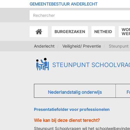
Overslaan
GEMEENTEBESTUUR ANDERLECHT
en
naar
de
inhoud
WO
BURGERZAKEN
NETHEID
gaan
ACCUEIL
WE
Anderlecht
Veiligheid/ Preventie
Steunpunt 
STEUNPUNT SCHOOLVRA
Nederlandstalig onderwijs
F
Presentatiefolder voor professionelen
Wie kan bij deze dienst terecht?
Steunpunt Schoolvragen wil het schoolwelbevinden 