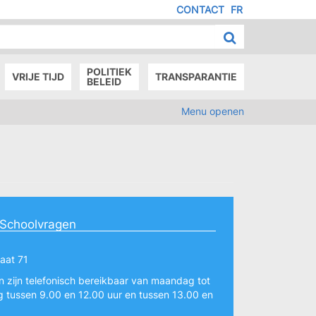
CONTACT
FR
MENU
IED
E
AGE
POLITIEK
VRIJE TIJD
TRANSPARANTIE
BELEID
Menu openen
 Schoolvragen
aat 71
 zijn telefonisch bereikbaar van maandag tot
g tussen 9.00 en 12.00 uur en tussen 13.00 en