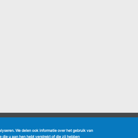
nalyseren. We delen ook informatie over het gebruik van
k
die u aan hen hebt verstrekt of die zij hebben