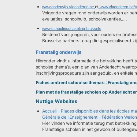
www.onderwijs.vlaanderen.be
et
www.vlaanderen.be/o
Volgende vragen rond onderwijs worden er beha
evaluaties, schoolhulp, schoolvakanties,….
www.schoolinschakeling.brussels
Bestemd voor jongeren, voor ouders en professi
Brusselse partners terug die gespecialiseerd zi
Franstalig onderwijs
Hieronder vindt u informatie die betrekking heeft t
schoolse thema’s, een plan van Anderlecht waarop 
inschrijvingsprocedure zijn aangeduid, en enkele n
Fiches omtrent schoolse thema’s : Franstalig on
Plan met de franstalige scholen op Anderlecht e
Nuttige Websites
Accueil - Places disponibles dans les écoles mat
Générale de l'Enseignement - Fédération Wallon
Hier vinden we informatie terug met betrekking t
Franstalige scholen in het gewoon of buitenge