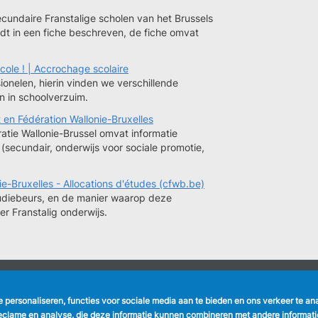
 secundaire Franstalige scholen van het Brussels
dt in een fiche beschreven, de fiche omvat
école ! | Accrochage scolaire
onelen, hierin vinden we verschillende
jn in schoolverzuim.
 en Fédération Wallonie-Bruxelles
atie Wallonie-Brussel omvat informatie
 (secundair, onderwijs voor sociale promotie,
ie-Bruxelles - Allocations d'études (cfwb.be)
tudiebeurs, en de manier waarop deze
r Franstalig onderwijs.
NUTTIGE LINKS
VOLG ONS
te personaliseren, functies voor sociale media aan te bieden en ons verkeer te a
Formulieren
Faceboo
eclame en analyse, die deze informatie kunnen combineren met andere informatie 