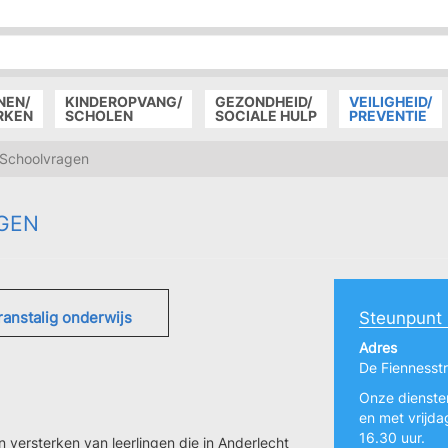
P
D
P
NEN/
KINDEROPVANG/
GEZONDHEID/
VEILIGHEID/
RKEN
SCHOLEN
SOCIALE HULP
PREVENTIE
Schoolvragen
GEN
ranstalig onderwijs
Steunpunt
Adres
De Fiennesstr
Onze diensten
en met vrijda
16.30 uur.
versterken van leerlingen die in Anderlecht