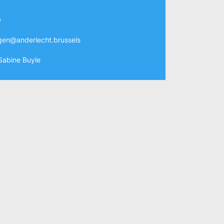
0
gen@anderlecht.brussels
Sabine Buyle