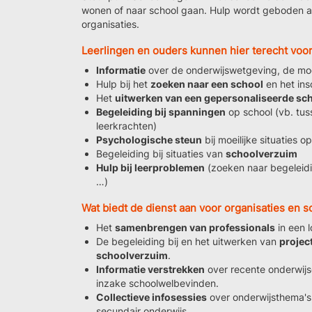
wonen of naar school gaan. Hulp wordt geboden aa
organisaties.
Leerlingen en ouders kunnen hier terecht voor 
Informatie
over de onderwijswetgeving, de moge
Hulp bij het
zoeken naar een school
en het insc
Het
uitwerken van een gepersonaliseerde sc
Begeleiding bij spanningen
op school (vb. tuss
leerkrachten)
Psychologische steun
bij moeilijke situaties o
Begeleiding bij situaties van
schoolverzuim
Hulp bij leerproblemen
(zoeken naar begeleidi
…)
Wat biedt de dienst aan voor organisaties en 
Het
samenbrengen van professionals
in een 
De begeleiding bij en het uitwerken van
projec
schoolverzuim
.
Informatie verstrekken
over recente onderwijs
inzake schoolwelbevinden.
Collectieve infosessies
over onderwijsthema's, 
secundair onderwijs.