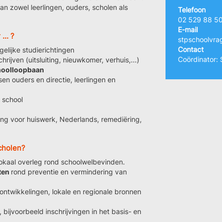
n zowel leerlingen, ouders, scholen als
Telefoon
02 529 88 5
E-mail
... ?
stpschoolvra
Contact
lijke studierichtingen
Coördinator: 
hrijven (uitsluiting, nieuwkomer, verhuis,...)
hoolloopbaan
en ouders en directie, leerlingen en
p school
ng voor huiswerk, Nederlands, remediëring,
scholen?
lokaal overleg rond schoolwelbevinden.
ten
rond preventie en vermindering van
ontwikkelingen, lokale en regionale bronnen
bijvoorbeeld inschrijvingen in het basis- en