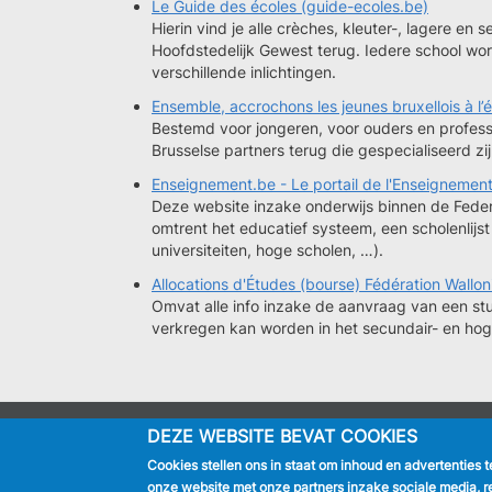
Le Guide des écoles (guide-ecoles.be)
Hierin vind je alle crèches, kleuter-, lagere en
Hoofdstedelijk Gewest terug. Iedere school wor
verschillende inlichtingen.
Ensemble, accrochons les jeunes bruxellois à l’
Bestemd voor jongeren, voor ouders en professi
Brusselse partners terug die gespecialiseerd zi
Enseignement.be - Le portail de l'Enseignement
Deze website inzake onderwijs binnen de Feder
omtrent het educatief systeem, een scholenlijst
universiteiten, hoge scholen, …).
Allocations d'Études (bourse) Fédération Wallon
Omvat alle info inzake de aanvraag van een s
verkregen kan worden in het secundair- en hoge
DEZE WEBSITE BEVAT COOKIES
IK BEN
Cookies stellen ons in staat om inhoud en advertenties 
Inwoner
onze website met onze partners inzake sociale media, r