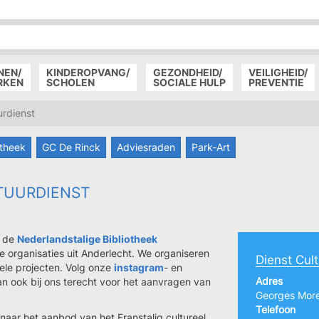
P
D
P
NEN/
KINDEROPVANG/
GEZONDHEID/
VEILIGHEID/
RKEN
SCHOLEN
SOCIALE HULP
PREVENTIE
urdienst
otheek
GC De Rinck
Adviesraden
Park-Art
TUURDIENST
t de
Nederlandstalige Bibliotheek
e organisaties uit Anderlecht. We organiseren
Dienst Cul
rele projecten. Volg onze
instagram
- en
Adres
an ook bij ons terecht voor het aanvragen van
Georges More
Telefoon
naar het aanbod van het Franstalig cultureel