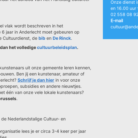
Onze dienst i
en 16.00 uur 
02 558 08 9
E-mail
el vlak wordt beschreven in het
cultuur@ande
e 6 jaar in Anderlecht moet gebeuren op
e Cultuurdienst, de
bib
en
De Rinck
.
 dan het volledige
cultuurbeleidsplan
.
 kunstenaars uit onze gemeente leren kennen,
ouwen. Ben jij een kunstenaar, amateur of
derlecht?
Schrijf je dan hier
in voor onze
oproepen, subsidies en andere nieuwtjes.
 met één van onze vele lokale kunstenaars?
brussels
.
n de Nederlandstalige Cultuur- en
ganisatie lees je er circa 3-4 keer per jaar
dies.