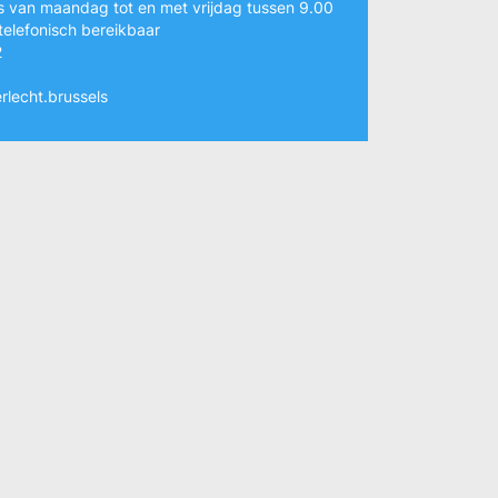
s van maandag tot en met vrijdag tussen 9.00
telefonisch bereikbaar
2
rlecht.brussels