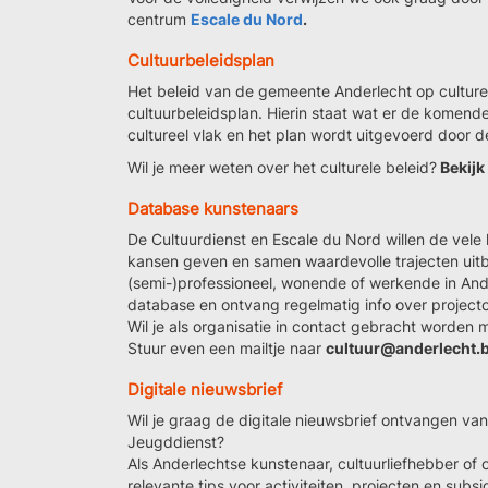
centrum
Escale du Nord
.
Cultuurbeleidsplan
Het beleid van de gemeente Anderlecht op culture
cultuurbeleidsplan. Hierin staat wat er de komend
cultureel vlak en het plan wordt uitgevoerd door d
Wil je meer weten over het culturele beleid?
Bekijk
Database kunstenaars
De Cultuurdienst en Escale du Nord willen de vele
kansen geven en samen waardevolle trajecten uitb
(semi-)professioneel, wonende of werkende in An
database en ontvang regelmatig info over project
Wil je als organisatie in contact gebracht worden
Stuur even een mailtje naar
cultuur@anderlecht.
Digitale nieuwsbrief
Wil je graag de digitale nieuwsbrief ontvangen va
Jeugddienst?
Als Anderlechtse kunstenaar, cultuurliefhebber of or
relevante tips voor activiteiten, projecten en subsi