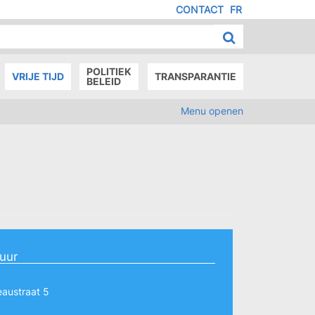
CONTACT
FR
MENU
IED
E
AGE
POLITIEK
VRIJE TIJD
TRANSPARANTIE
BELEID
Menu openen
tuur
austraat 5