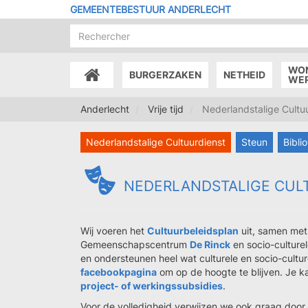
Overslaan
GEMEENTEBESTUUR ANDERLECHT
en
naar
de
inhoud
WO
BURGERZAKEN
NETHEID
gaan
ACCUEIL
WE
Anderlecht
Vrije tijd
Nederlandstalige Cultu
Nederlandstalige Cultuurdienst
Steun
Bibli
NEDERLANDSTALIGE CUL
Wij voeren het
Cultuurbeleidsplan
uit, samen me
Gemeenschapscentrum
De Rinck
en socio-culturel
en ondersteunen heel wat culturele en socio-cultu
facebookpagina
om op de hoogte te blijven. Je k
project- of werkingssubsidies
.
Voor de volledigheid verwijzen we ook graag door 