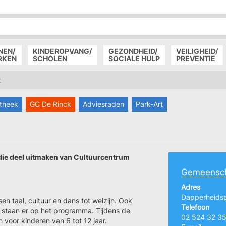
P
D
P
NEN/
KINDEROPVANG/
GEZONDHEID/
VEILIGHEID/
RKEN
SCHOLEN
SOCIALE HULP
PREVENTIE
k
otheek
GC De Rinck
Adviesraden
Park-Art
die deel uitmaken van Cultuurcentrum
Gemeensch
Adres
Dapperheidsp
n taal, cultuur en dans tot welzijn. Ook
Telefoon
s staan er op het programma. Tijdens de
02 524 32 3
voor kinderen van 6 tot 12 jaar.