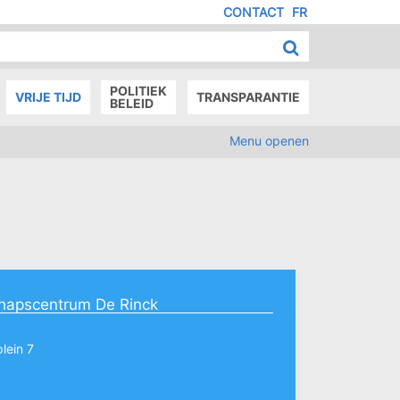
CONTACT
FR
MENU
IED
E
AGE
POLITIEK
VRIJE TIJD
TRANSPARANTIE
BELEID
Menu openen
apscentrum De Rinck
lein 7
5