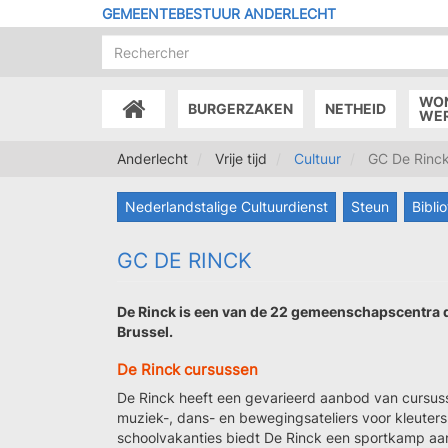
Overslaan
GEMEENTEBESTUUR ANDERLECHT
en
naar
de
inhoud
WO
BURGERZAKEN
NETHEID
gaan
ACCUEIL
WE
Anderlecht
Vrije tijd
Cultuur
GC De Rinc
Nederlandstalige Cultuurdienst
Steun
Bibli
GC DE RINCK
De Rinck is een van de 22 gemeenschapscentra 
Brussel.
De Rinck cursussen
De Rinck heeft een gevarieerd aanbod van cursusse
muziek-, dans- en bewegingsateliers voor kleuter
schoolvakanties biedt De Rinck een sportkamp aan 