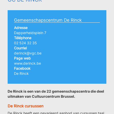
Gemeenschapscentrum De Rinck
Adresse
Dapperheidsplein 7
Téléphone
02 524 32 35
Courriel
derinck@vgc.be
Page web
www.derinck.be
Facebook
De Rinck
De Rinck is een van de 22 gemeenschapscentra die deel
uitmaken van Cultuurcentrum Brussel.
De Rinck cursussen
De Rinck heeft een gevarieerd aanbod van cursussen taal,