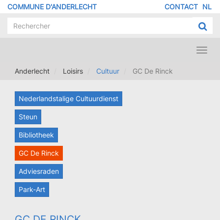
Aller
COMMUNE D'ANDERLECHT
CONTACT
NL
MENU
au
contenu
PIED
principal
DE
PAGE
Toggl
navig
Anderlecht
Loisirs
Cultuur
GC De Rinck
Nederlandstalige Cultuurdienst
Steun
Bibliotheek
GC De Rinck
Adviesraden
Park-Art
GC DE RINCK