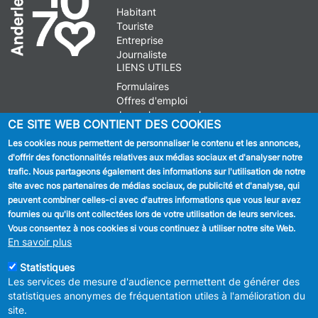
Habitant
Touriste
Entreprise
Journaliste
LIENS UTILES
Formulaires
Offres d'emploi
Journal communal
CE SITE WEB CONTIENT DES COOKIES
Stationnement
Les cookies nous permettent de personnaliser le contenu et les annonces,
d'offrir des fonctionnalités relatives aux médias sociaux et d'analyser notre
SUIVEZ NOUS
trafic. Nous partageons également des informations sur l'utilisation de notre
site avec nos partenaires de médias sociaux, de publicité et d'analyse, qui
Facebook
peuvent combiner celles-ci avec d'autres informations que vous leur avez
fournies ou qu'ils ont collectées lors de votre utilisation de leurs services.
Linkedin
Vous consentez à nos cookies si vous continuez à utiliser notre site Web.
En savoir plus
Instagram
Statistiques
Les services de mesure d'audience permettent de générer des
statistiques anonymes de fréquentation utiles à l'amélioration du
site.