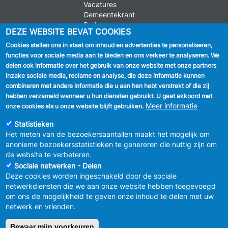
Vacatures
Gemeentekrant
Parkeren
DEZE WEBSITE BEVAT COOKIES
Cookies stellen ons in staat om inhoud en advertenties te personaliseren,
VOLG ONS
functies voor sociale media aan te bieden en ons verkeer te analyseren. We
delen ook informatie over het gebruik van onze website met onze partners
Facebook
inzake sociale media, reclame en analyse, die deze informatie kunnen
combineren met andere informatie die u aan hen hebt verstrekt of die zij
Linkedin
hebben verzameld wanneer u hun diensten gebruikt. U gaat akkoord met
Meer informatie
onze cookies als u onze website blijft gebruiken.
Instagram
Statistieken
Het meten van de bezoekersaantallen maakt het mogelijk om
anonieme bezoekersstatistieken te genereren die nuttig zijn om
de website te verbeteren.
Sociale netwerken - Delen
Deze cookies worden ingeschakeld door de sociale
MENU
Vertrouwelijkheid
netwerkdiensten die we aan onze website hebben toegevoegd
FOOTER
Verbeteringsplan
om ons de mogelijkheid te geven onze inhoud te delen met uw
LEGAL
Wettelijke bepalingen
netwerk en vrienden.
Charter van goed gedrag en moderatie
van de sociale netwerken
Bewaar mijn voorkeuren