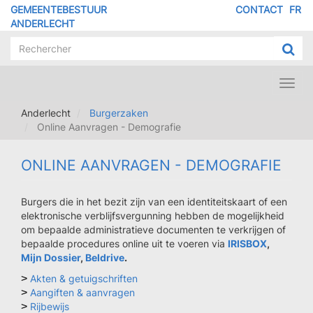
Overslaan
GEMEENTEBESTUUR
CONTACT
FR
MENU
en
ANDERLECHT
naar
PIED
de
DE
inhoud
PAGE
gaan
Toggl
navig
Anderlecht
Burgerzaken
Online Aanvragen - Demografie
ONLINE AANVRAGEN - DEMOGRAFIE
Burgers die in het bezit zijn van een identiteitskaart of een
elektronische verblijfsvergunning hebben de mogelijkheid
om bepaalde administratieve documenten te verkrijgen of
bepaalde procedures online uit te voeren via
IRISBOX
,
Mijn Dossier
,
Beldrive
.
> 
Akten & getuigschriften
> 
Aangiften & aanvragen
> 
Rijbewijs