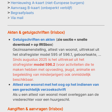
> 
Hernieuwing A-kaart (niet-Europese burgers)
> 
Aanvraag B-kaart (onbeperkt verblijf)
> 
Begraafplaats
>
Via mail
Akten & getuigschriften (Irisbox)
Getuigschriften en akten
(
zie sectie « snelle
download » op IRISbox
)
Gezinssamenstelling, attest van woonst, uittreksel uit
het strafregister model 595 of 596.1, geboorteakte, …
Sinds augustus 2025 is het uittreksel uit het
strafregister
model 596.2
(voor activiteiten die te
maken hebben met opvoeding, jeugd, animatie en
begeleiding van minderjarigen) ook onmiddellijk
beschikbaar.
Attest van woonst met het oog op het indienen van
een gerechtelijk verzoekschrift
Als u een attest van woonst moet overleggen aan de
vrederechter voor een huurgeschil.
Aangiften & aanvragen (Irisbox)