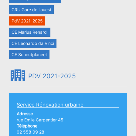
CRU Gare de l'ouest
PdV 2021-2025
CE Marius Renard
CE Leonardo da Vinci
CE Scheutplaneet
PDV 2021-2025
Service Rénovation urbaine
Adresse
rue Emile Carpentier 45
Téléphone
02 558 09 28