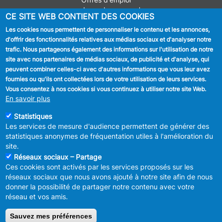
Journal communal
CE SITE WEB CONTIENT DES COOKIES
Stationnement
Les cookies nous permettent de personnaliser le contenu et les annonces,
d'offrir des fonctionnalités relatives aux médias sociaux et d'analyser notre
SUIVEZ NOUS
trafic. Nous partageons également des informations sur l'utilisation de notre
site avec nos partenaires de médias sociaux, de publicité et d'analyse, qui
Facebook
peuvent combiner celles-ci avec d'autres informations que vous leur avez
fournies ou qu'ils ont collectées lors de votre utilisation de leurs services.
Linkedin
Vous consentez à nos cookies si vous continuez à utiliser notre site Web.
En savoir plus
Instagram
Statistiques
Les services de mesure d'audience permettent de générer des
statistiques anonymes de fréquentation utiles à l'amélioration du
site.
Réseaux sociaux – Partage
Ces cookies sont activés par les services proposés sur les
MENU
Déclaration de confidentialité
réseaux sociaux que nous avons ajouté à notre site afin de nous
FOOTER
Déclaration d'accessibilité
donner la possibilité de partager notre contenu avec votre
LEGAL
Mentions légales
réseau et vos amis.
Charte de bonne conduite et de
modération des réseaux sociaux
Sauvez mes préférences