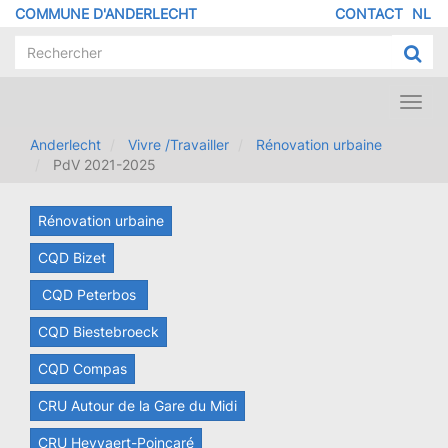
Aller
COMMUNE D'ANDERLECHT
CONTACT
NL
MENU
au
contenu
PIED
principal
DE
PAGE
Toggl
navig
Anderlecht
Vivre /Travailler
Rénovation urbaine
PdV 2021-2025
Rénovation urbaine
CQD Bizet
CQD Peterbos
CQD Biestebroeck
CQD Compas
CRU Autour de la Gare du Midi
CRU Heyvaert-Poincaré