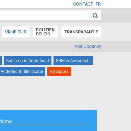
CONTACT
FR
MENU
IED
E
AGE
POLITIEK
VRIJE TIJD
TRANSPARANTIE
BELEID
Menu openen
Senioren in Anderlecht
PBM in Anderlecht
Anderlecht, filmlocatie
Fotospots
risme