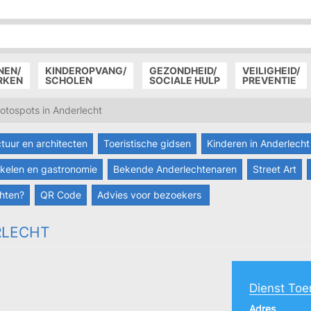
P
D
P
NEN/
KINDEROPVANG/
GEZONDHEID/
VEILIGHEID/
RKEN
SCHOLEN
SOCIALE HULP
PREVENTIE
otospots in Anderlecht
ctuur en architecten
Toeristische gidsen
Kinderen in Anderlecht
kelen en gastronomie
Bekende Anderlechtenaren
Street Art
hten?
QR Code
Advies voor bezoekers
RLECHT
Dienst Toe
Adres