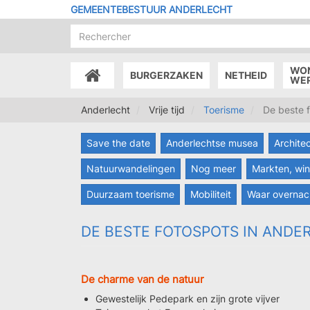
Overslaan
GEMEENTEBESTUUR ANDERLECHT
en
naar
de
inhoud
WO
BURGERZAKEN
NETHEID
gaan
ACCUEIL
WE
Anderlecht
Vrije tijd
Toerisme
De beste f
Save the date
Anderlechtse musea
Archite
Natuurwandelingen
Nog meer
Markten, win
Duurzaam toerisme
Mobiliteit
Waar overnac
DE BESTE FOTOSPOTS IN ANDE
De charme van de natuur
Gewestelijk Pedepark en zijn grote vijver