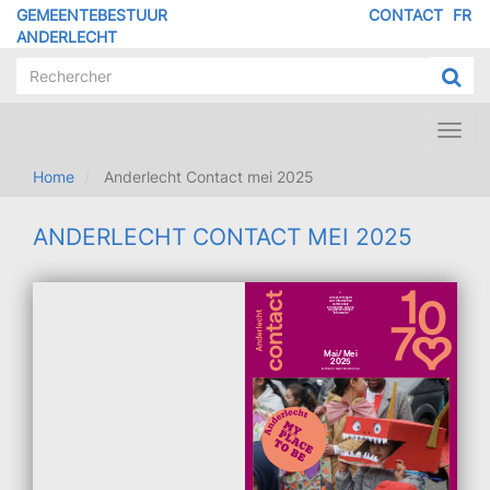
Overslaan
GEMEENTEBESTUUR
CONTACT
FR
MENU
en
ANDERLECHT
naar
PIED
de
DE
inhoud
PAGE
gaan
Toggl
navig
Home
Anderlecht Contact mei 2025
ANDERLECHT CONTACT MEI 2025