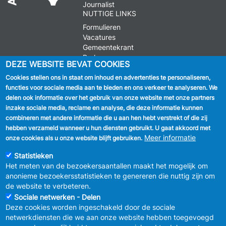
Journalist
NUTTIGE LINKS
Formulieren
Vacatures
Gemeentekrant
Parkeren
DEZE WEBSITE BEVAT COOKIES
Cookies stellen ons in staat om inhoud en advertenties te personaliseren,
VOLG ONS
functies voor sociale media aan te bieden en ons verkeer te analyseren. We
delen ook informatie over het gebruik van onze website met onze partners
Facebook
inzake sociale media, reclame en analyse, die deze informatie kunnen
combineren met andere informatie die u aan hen hebt verstrekt of die zij
Linkedin
hebben verzameld wanneer u hun diensten gebruikt. U gaat akkoord met
Meer informatie
onze cookies als u onze website blijft gebruiken.
Instagram
Statistieken
Het meten van de bezoekersaantallen maakt het mogelijk om
anonieme bezoekersstatistieken te genereren die nuttig zijn om
de website te verbeteren.
Sociale netwerken - Delen
Deze cookies worden ingeschakeld door de sociale
MENU
Vertrouwelijkheid
netwerkdiensten die we aan onze website hebben toegevoegd
FOOTER
Verbeteringsplan