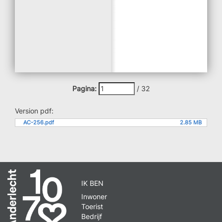
Pagina:
/
32
Version pdf:
AC-256.pdf
2.85 MB
IK BEN
Inwoner
Toerist
Bedrijf