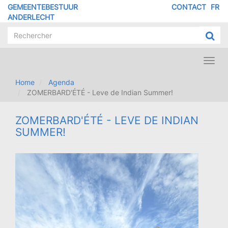
Overslaan
GEMEENTEBESTUUR
CONTACT
FR
MENU
en
ANDERLECHT
naar
PIED
de
DE
inhoud
PAGE
gaan
Toggl
navig
Home
Agenda
ZOMERBARD'ÉTÉ - Leve de Indian Summer!
ZOMERBARD'ÉTÉ - LEVE DE INDIAN
SUMMER!