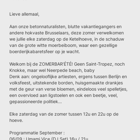
Lieve allemaal,
Aan onze betonnaturalisten, blutte vakantiegangers en
andere hokvaste Brusselaars, deze zomer verwelkomen
we jullie elke zaterdag op de Ketelhoeve, in de schaduw
van de grote witte moerbeiboom, waar een gezellige
boerderijkabaretsfeer op je wacht.
Welkom bij de ZOMERBAR’ÉTÉ! Geen Saint-Tropez, noch
Knokke, maar wel Neerpede beach, baby
Denk aan: ongelooflijke artiesten, ergens tussen Berlijn en
volksfeest, uitstekende borden, huisgemaakte drankjes
met de geur van verse bloemen, eindeloos veel spelletjes,
een overvloed aan ligstoelen en ook een beetje, veel,
gepassioneerde politiek...
Elke zaterdag van de zomer tussen 12u en 22u op de
hoeve.
Programmatie September :
06/09 : Umami Vice (DJ Set) 16u / 21u