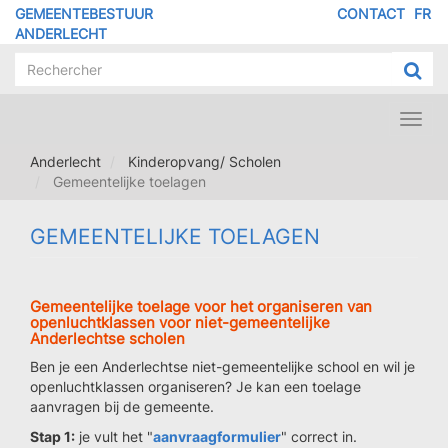
Overslaan
GEMEENTEBESTUUR
CONTACT
FR
MENU
en
ANDERLECHT
naar
PIED
de
DE
inhoud
PAGE
gaan
Toggl
navig
Anderlecht
Kinderopvang/ Scholen
Gemeentelijke toelagen
GEMEENTELIJKE TOELAGEN
Gemeentelijke toelage voor het organiseren van
openluchtklassen voor niet-gemeentelijke
Anderlechtse scholen
Ben je een Anderlechtse niet-gemeentelijke school en wil je
openluchtklassen organiseren? Je kan een toelage
aanvragen bij de gemeente.
Stap 1:
je vult het "
aanvraagformulier
" correct in.