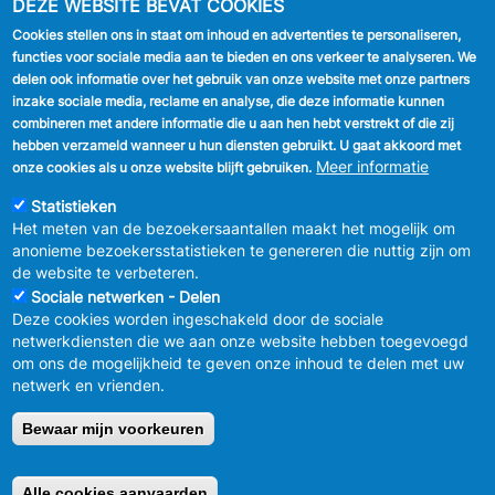
DEZE WEBSITE BEVAT COOKIES
Cookies stellen ons in staat om inhoud en advertenties te personaliseren,
VOLG ONS
functies voor sociale media aan te bieden en ons verkeer te analyseren. We
delen ook informatie over het gebruik van onze website met onze partners
Facebook
inzake sociale media, reclame en analyse, die deze informatie kunnen
combineren met andere informatie die u aan hen hebt verstrekt of die zij
Linkedin
hebben verzameld wanneer u hun diensten gebruikt. U gaat akkoord met
Meer informatie
onze cookies als u onze website blijft gebruiken.
Instagram
Statistieken
Het meten van de bezoekersaantallen maakt het mogelijk om
anonieme bezoekersstatistieken te genereren die nuttig zijn om
de website te verbeteren.
Sociale netwerken - Delen
Deze cookies worden ingeschakeld door de sociale
MENU
Vertrouwelijkheid
netwerkdiensten die we aan onze website hebben toegevoegd
FOOTER
Verbeteringsplan
om ons de mogelijkheid te geven onze inhoud te delen met uw
LEGAL
Wettelijke bepalingen
netwerk en vrienden.
Charter van goed gedrag en moderatie
van de sociale netwerken
Bewaar mijn voorkeuren
© 2026 GEMEENTEBESTUUR ANDERLECHT
Raadsplein 1 B-
1070-Brussel -
T:
+32 2 558 08 00
Alle cookies aanvaarden
Retirer le consentement