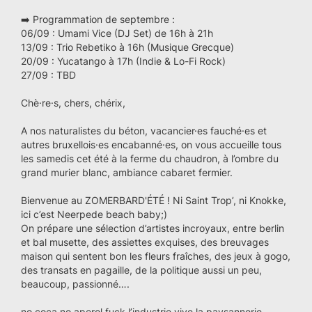
➡️ Programmation de septembre :
06/09 : Umami Vice (DJ Set) de 16h à 21h
13/09 : Trio Rebetiko à 16h (Musique Grecque)
20/09 : Yucatango à 17h (Indie & Lo-Fi Rock)
27/09 : TBD
Chè·re·s, chers, chérix,
A nos naturalistes du béton, vacancier·es fauché·es et
autres bruxellois·es encabanné·es, on vous accueille tous
les samedis cet été à la ferme du chaudron, à l’ombre du
grand murier blanc, ambiance cabaret fermier.
Bienvenue au ZOMERBARD'ÉTÉ ! Ni Saint Trop’, ni Knokke,
ici c’est Neerpede beach baby;)
On prépare une sélection d’artistes incroyaux, entre berlin
et bal musette, des assiettes exquises, des breuvages
maison qui sentent bon les fleurs fraîches, des jeux à gogo,
des transats en pagaille, de la politique aussi un peu,
beaucoup, passionné….
no.coca.no.aperol.fuck.l’industrie.vive.la.paysannerie