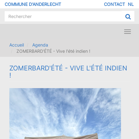
Aller
COMMUNE D'ANDERLECHT
CONTACT
NL
MENU
au
contenu
PIED
principal
DE
PAGE
Toggl
navig
Accueil
Agenda
ZOMERBARD'ÉTÉ - Vive l'été indien !
ZOMERBARD'ÉTÉ - VIVE L'ÉTÉ INDIEN
!