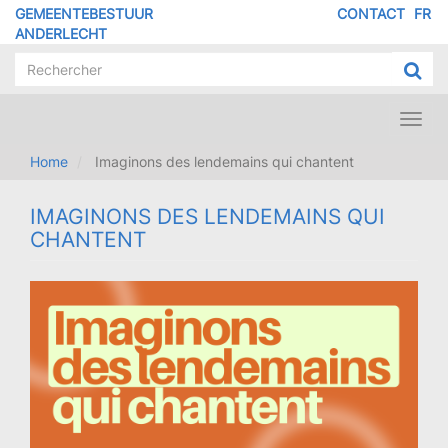
Overslaan
GEMEENTEBESTUUR
CONTACT
FR
MENU
en
ANDERLECHT
naar
PIED
de
DE
inhoud
PAGE
gaan
Toggl
navig
Home
Imaginons des lendemains qui chantent
IMAGINONS DES LENDEMAINS QUI
CHANTENT