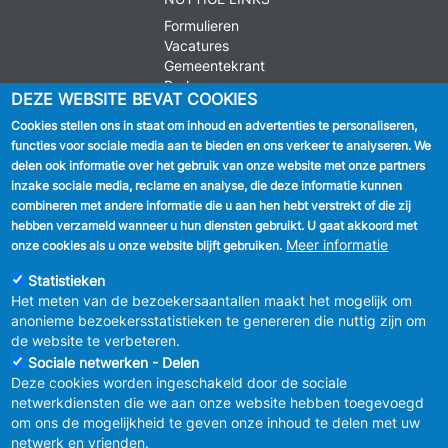
Formulieren
Vacatures
Gemeentekrant
Parkeren
DEZE WEBSITE BEVAT COOKIES
Cookies stellen ons in staat om inhoud en advertenties te personaliseren,
VOLG ONS
functies voor sociale media aan te bieden en ons verkeer te analyseren. We
delen ook informatie over het gebruik van onze website met onze partners
Facebook
inzake sociale media, reclame en analyse, die deze informatie kunnen
combineren met andere informatie die u aan hen hebt verstrekt of die zij
Linkedin
hebben verzameld wanneer u hun diensten gebruikt. U gaat akkoord met
Meer informatie
onze cookies als u onze website blijft gebruiken.
Instagram
Statistieken
Het meten van de bezoekersaantallen maakt het mogelijk om
anonieme bezoekersstatistieken te genereren die nuttig zijn om
de website te verbeteren.
Sociale netwerken - Delen
Deze cookies worden ingeschakeld door de sociale
MENU
Vertrouwelijkheid
netwerkdiensten die we aan onze website hebben toegevoegd
FOOTER
Verbeteringsplan
om ons de mogelijkheid te geven onze inhoud te delen met uw
LEGAL
Wettelijke bepalingen
netwerk en vrienden.