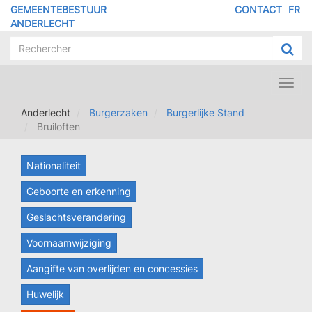
Overslaan
GEMEENTEBESTUUR
CONTACT
FR
MENU
en
ANDERLECHT
naar
PIED
de
DE
inhoud
PAGE
gaan
Toggl
navig
Anderlecht
Burgerzaken
Burgerlijke Stand
Bruiloften
Nationaliteit
Geboorte en erkenning
Geslachtsverandering
Voornaamwijziging
Aangifte van overlijden en concessies
Huwelijk