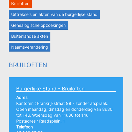
Bruiloften
Uittreksels en akten van de burgerlijke stand
Genealogische opzoekingen
Buitenlandse akten
Naamsverandering
BRUILOFTEN
Burgerlijke Stand - Bruiloften
Adres
Kantoren : Frankrijkstraat 99 - zonder afspraak.
Open maandag, dinsdag en donderdag van 8u30
tot 14u. Woensdag van 11u30 tot 14u.
Postadres : Raadsplein, 1
Telefoon