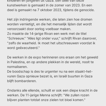
kinderen en jongeren uit Gaza. Een deel van deze
kunstwerken is gemaakt in de zomer van 2023. En een
deel is gemaakt na 7 oktober 2023, tijdens de genocide.
Het zijn indringende werken, die laten zien hoe dromen
worden vernietigt, en die het menselijk lijden dat wordt
veroorzaakt door oorlog voelbaar maken.
Zo maakte de 14-jarige Rivan een werk met de titel
"Schreeuw." "Alles ligt onder vuur," schrijft Rivan daarover,
"zelfs de waarheid. Ik moet het uitschreeuwen voordat ik
word geëxecuteerd."
De werken in de expo herinneren ons eraan om het geweld
in Palestina, en op andere plekken in de wereld, nooit te
normaliseren.
De boodschap is des te urgenter nu na een staakt-het-
vuren Gaza opnieuw bezet is, en Israël buurten in Gaza
blijft bombarderen.
Ondanks alle ellende, schuilt er ook een diepe kracht in de
werken. De 11-jarige Menna schrijft: "We zullen rozen
blijven planten totdat onze zielen tot bloei komen."