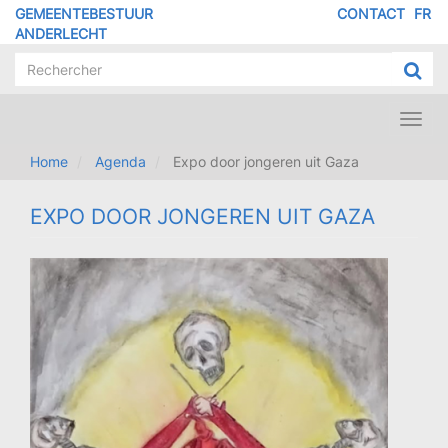
Overslaan
GEMEENTEBESTUUR
CONTACT
FR
MENU
en
ANDERLECHT
naar
PIED
de
DE
inhoud
PAGE
gaan
Toggl
navig
Home
Agenda
Expo door jongeren uit Gaza
EXPO DOOR JONGEREN UIT GAZA