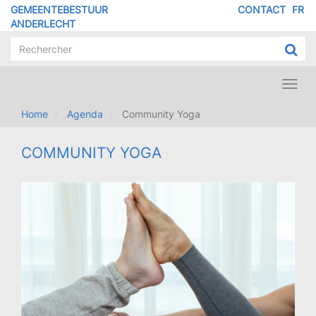
Overslaan
GEMEENTEBESTUUR
CONTACT
FR
MENU
en
ANDERLECHT
naar
PIED
de
DE
inhoud
PAGE
gaan
Toggl
navig
Home
Agenda
Community Yoga
COMMUNITY YOGA