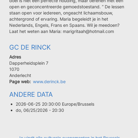
doel is niet een perfecte houding, maar oefenen met een
open en geconcentreerde gemoedstoestand. ” De lessen
staan open voor iedereen, ongeacht lichaamsbouw,
achtergrond of ervaring. Maria begeleidt je in het
Nederlands, Engels, Frans en Spaans. Wil je meedoen?
Laat het weten aan Maria: marigritaah@hotmail.com
GC DE RINCK
Adres
Dapperheidsplein 7
Code
1070
postal
Ville
Anderlecht
Page web
www.derinck.be
ANDERE DATA
2026-06-25 20:30:00 Europe/Brussels
do, 06/25/2026 - 20:30
Je vindt alle culturele evenementen in het Brussels