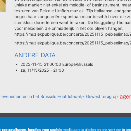
unieke manier: niet enkel als melodie- of basinstrument, maar
texturen van Peixe e Limão’s muziek. Zijn Italiaanse landgeno
begon haar zangcarrière spontaan maar beschikt over die ze
stemkleur die iedereen weet te raken. De Bruggeling Thomas 
voor melodieën die onmiddellijk in het oor blijven hangen.
https://muziekpublique.be/concerts/20251115_peixeelimao/
https://muziekpublique.be/concerts/20251115_peixeelimao/
ANDERE DATA
2025-11-15 21:00:00 Europe/Brussels
za, 11/15/2025 - 21:00
ele evenementen in het Brussels Hoofdstedelijk Gewest terug op
NUTTIGE LINKS
VOLG ONS
te personaliseren, functies voor sociale media aan te bieden en ons verkeer te a