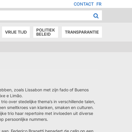
CONTACT
FR
MENU
IED
E
AGE
POLITIEK
VRIJE TIJD
TRANSPARANTIE
BELEID
ebben, zoals Lissabon met zijn fado of Buenos
eixe e Limão.
io over stedelijke thema’s in verschillende talen,
een smeltkroes van klanken, smaken en culturen.
jke trio haar repertoire met invloeden uit diverse
diep persoonlijke nummers.
 aan. Federico Bragetti benadert de cello op een