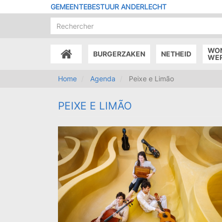
Overslaan
GEMEENTEBESTUUR ANDERLECHT
en
naar
de
inhoud
WO
BURGERZAKEN
NETHEID
gaan
ACCUEIL
WE
Home
Agenda
Peixe e Limão
PEIXE E LIMÃO