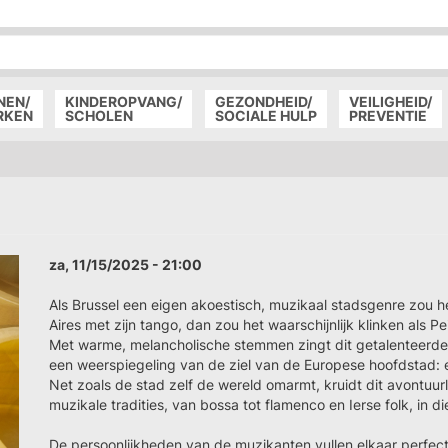
P
D
P
NEN/
KINDEROPVANG/
GEZONDHEID/
VEILIGHEID/
RKEN
SCHOLEN
SOCIALE HULP
PREVENTIE
za, 11/15/2025 - 21:00
Als Brussel een eigen akoestisch, muzikaal stadsgenre zou h
Aires met zijn tango, dan zou het waarschijnlijk klinken als P
Met warme, melancholische stemmen zingt dit getalenteerde tr
een weerspiegeling van de ziel van de Europese hoofdstad: 
Net zoals de stad zelf de wereld omarmt, kruidt dit avontuurli
muzikale tradities, van bossa tot flamenco en Ierse folk, in 
De persoonlijkheden van de muzikanten vullen elkaar perfect